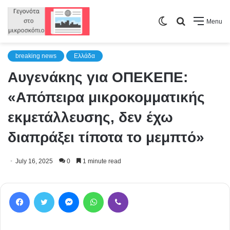
Switch
Search
Menu
skin
for
breaking news
Ελλάδα
Αυγενάκης για ΟΠΕΚΕΠΕ:
«Απόπειρα μικροκομματικής
εκμετάλλευσης, δεν έχω
διαπράξει τίποτα το μεμπτό»
July 16, 2025
0
1 minute read
Facebook
Twitter
Messenger
WhatsApp
Viber