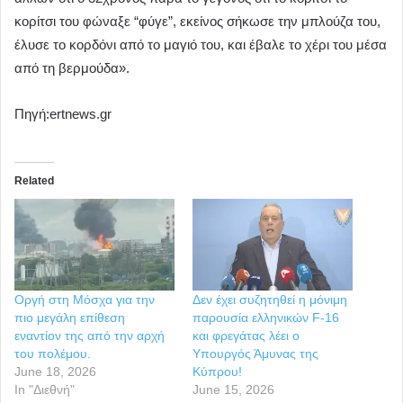
κορίτσι του φώναξε “φύγε”, εκείνος σήκωσε την μπλούζα του,
έλυσε το κορδόνι από το μαγιό του, και έβαλε το χέρι του μέσα
από τη βερμούδα».
Πηγή:ertnews.gr
Related
Οργή στη Μόσχα για την
Δεν έχει συζητηθεί η μόνιμη
πιο μεγάλη επίθεση
παρουσία ελληνικών F-16
εναντίον της από την αρχή
και φρεγάτας λέει ο
του πολέμου.
Υπουργός Άμυνας της
June 18, 2026
Κύπρου!
In "Διεθνή"
June 15, 2026