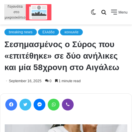
Switch
Search
Menu
skin
for
breaking news
Ελλάδα
κοινωνία
Σεσημασμένος ο Σύρος που
«επιτέθηκε» σε δύο ανήλικες
και μία 58χρονη στο Αιγάλεω
September 16, 2025
0
1 minute read
Facebook
Twitter
Messenger
WhatsApp
Viber