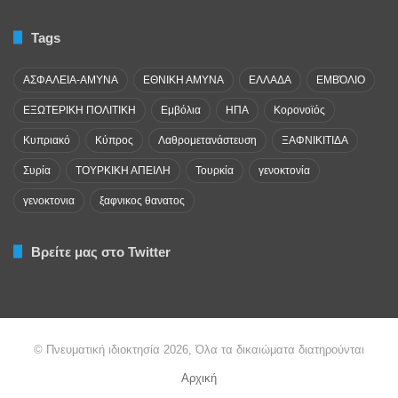
Tags
ΑΣΦΑΛΕΙΑ-ΑΜΥΝΑ
ΕΘΝΙΚΗ ΑΜΥΝΑ
ΕΛΛΑΔΑ
ΕΜΒΌΛΙΟ
ΕΞΩΤΕΡΙΚΗ ΠΟΛΙΤΙΚΗ
Εμβόλια
ΗΠΑ
Κορονοϊός
Κυπριακό
Κύπρος
Λαθρομετανάστευση
ΞΑΦΝΙΚΙΤΙΔΑ
Συρία
ΤΟΥΡΚΙΚΗ ΑΠΕΙΛΗ
Τουρκία
γενοκτονία
γενοκτονια
ξαφνικος θανατος
Βρείτε μας στο Twitter
© Πνευματική ιδιοκτησία 2026, Όλα τα δικαιώματα διατηρούνται
Αρχική