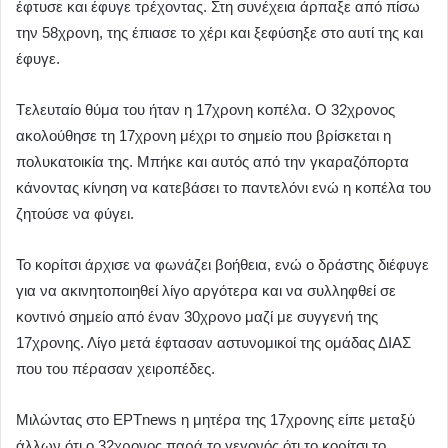
έφτυσε και έφυγε τρέχοντας. Στη συνέχεια άρπαξε από πίσω
την 58χρονη, της έπιασε το χέρι και ξεφύσηξε στο αυτί της και
έφυγε.
Tελευταίο θύμα του ήταν η 17χρονη κοπέλα. Ο 32χρονος
ακολούθησε τη 17χρονη μέχρι το σημείο που βρίσκεται η
πολυκατοικία της. Μπήκε και αυτός από την γκαραζόπορτα
κάνοντας κίνηση να κατεβάσει το παντελόνι ενώ η κοπέλα του
ζητούσε να φύγει.
Το κορίτσι άρχισε να φωνάζει βοήθεια, ενώ ο δράστης διέφυγε
για να ακινητοποιηθεί λίγο αργότερα και να συλληφθεί σε
κοντινό σημείο από έναν 30χρονο μαζί με συγγενή της
17χρονης. Λίγο μετά έφτασαν αστυνομικοί της ομάδας ΔΙΑΣ
που του πέρασαν χειροπέδες.
Μιλώντας στο ΕΡΤnews η μητέρα της 17χρονης είπε μεταξύ
άλλων ότι ο 32χρονος παρά το γεγονός ότι το κορίτσι το