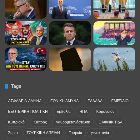
Tags
ΑΣΦΑΛΕΙΑ-ΑΜΥΝΑ
ΕΘΝΙΚΗ ΑΜΥΝΑ
ΕΛΛΑΔΑ
ΕΜΒΌΛΙΟ
ΕΞΩΤΕΡΙΚΗ ΠΟΛΙΤΙΚΗ
Εμβόλια
ΗΠΑ
Κορονοϊός
Κυπριακό
Κύπρος
Λαθρομετανάστευση
ΞΑΦΝΙΚΙΤΙΔΑ
Συρία
ΤΟΥΡΚΙΚΗ ΑΠΕΙΛΗ
Τουρκία
γενοκτονία