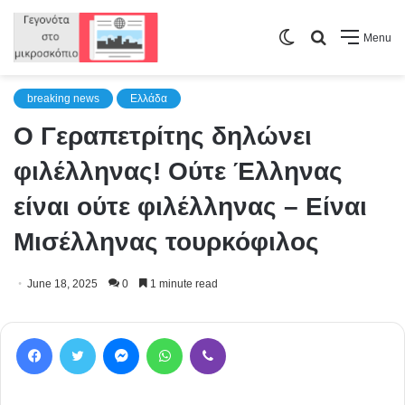
Switch
Search
Menu
skin
for
breaking news
Ελλάδα
Ο Γεραπετρίτης δηλώνει
φιλέλληνας! Ούτε Έλληνας
είναι ούτε φιλέλληνας – Είναι
Μισέλληνας τουρκόφιλος
June 18, 2025
0
1 minute read
Facebook
Twitter
Messenger
WhatsApp
Viber