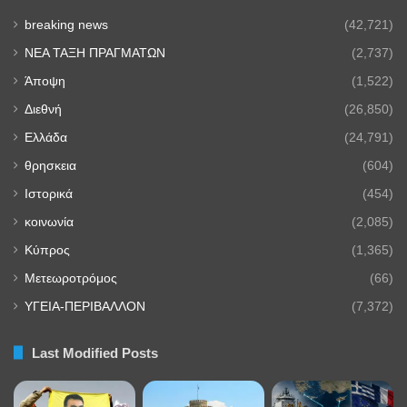
breaking news
(42,721)
NEA TAΞΗ ΠΡΑΓΜΑΤΩΝ
(2,737)
Άποψη
(1,522)
Διεθνή
(26,850)
Ελλάδα
(24,791)
θρησκεια
(604)
Ιστορικά
(454)
κοινωνία
(2,085)
Κύπρος
(1,365)
Μετεωροτρόμος
(66)
ΥΓΕΙΑ-ΠΕΡΙΒΑΛΛΟΝ
(7,372)
Last Modified Posts