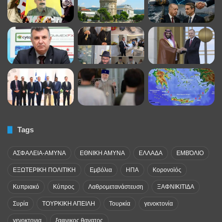
Tags
ΑΣΦΑΛΕΙΑ-ΑΜΥΝΑ
ΕΘΝΙΚΗ ΑΜΥΝΑ
ΕΛΛΑΔΑ
ΕΜΒΌΛΙΟ
ΕΞΩΤΕΡΙΚΗ ΠΟΛΙΤΙΚΗ
Εμβόλια
ΗΠΑ
Κορονοϊός
Κυπριακό
Κύπρος
Λαθρομετανάστευση
ΞΑΦΝΙΚΙΤΙΔΑ
Συρία
ΤΟΥΡΚΙΚΗ ΑΠΕΙΛΗ
Τουρκία
γενοκτονία
γενοκτονια
ξαφνικος θανατος