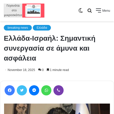
Switch
Search
Menu
skin
for
breaking news
Ελλάδα
Ελλάδα-Ισραήλ: Σημαντική
συνεργασία σε άμυνα και
ασφάλεια
November 18, 2025
0
1 minute read
Facebook
Twitter
Messenger
WhatsApp
Viber