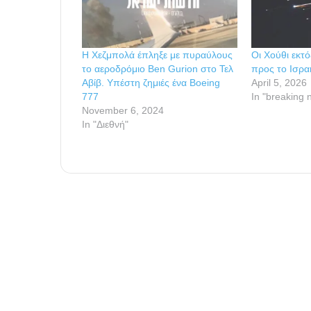
Η Χεζμπολά έπληξε με πυραύλους
Οι Χούθι εκτ
το αεροδρόμιο Ben Gurion στο Τελ
προς το Ισρα
Αβίβ. Υπέστη ζημιές ένα Boeing
April 5, 2026
777
In "breaking 
November 6, 2024
In "Διεθνή"