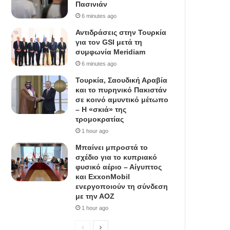
Πασινιάν
6 minutes ago
Αντιδράσεις στην Τουρκία
για τον GSI μετά τη
συμφωνία Meridiam
6 minutes ago
Τουρκία, Σαουδική Αραβία
και το πυρηνικό Πακιστάν
σε κοινό αμυντικό μέτωπο
– Η «σκιά» της
τρομοκρατίας
1 hour ago
Μπαίνει μπροστά το
σχέδιο για το κυπριακό
φυσικό αέριο – Αίγυπτος
και ExxonMobil
ενεργοποιούν τη σύνδεση
με την ΑΟΖ
1 hour ago
P
N