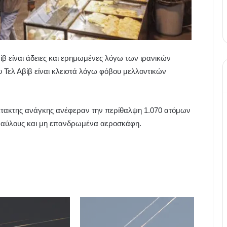
ίβ είναι άδειες και ερημωμένες λόγω των ιρανικών
 Τελ Αβίβ είναι κλειστά λόγω φόβου μελλοντικών
έκτακτης ανάγκης ανέφεραν την περίθαλψη 1.070 ατόμων
πυραύλους και μη επανδρωμένα αεροσκάφη.