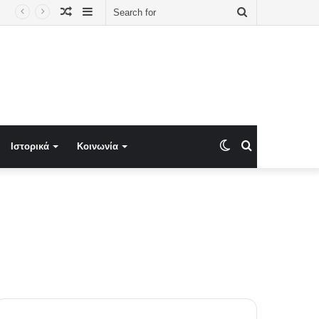
Random
Sidebar
Search
πτος και ExxonMobil ενεργοποιούν τη σύνδεση με την ΑΟΖ
Article
for
Switch
Search
Ιστορικά
Κοινωνία
skin
for