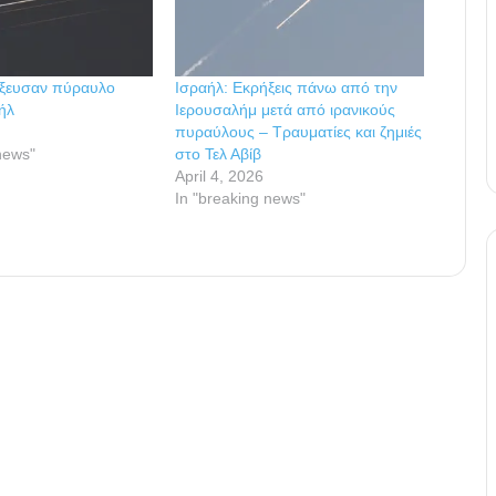
όξευσαν πύραυλο
Ισραήλ: Εκρήξεις πάνω από την
ήλ
Ιερουσαλήμ μετά από ιρανικούς
πυραύλους – Τραυματίες και ζημιές
news"
στο Τελ Αβίβ
April 4, 2026
In "breaking news"