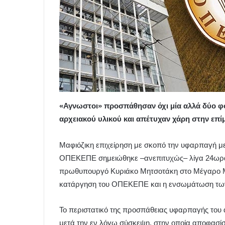
«Αγνωστοι» προσπάθησαν όχι μία αλλά δύο φ
αρχειακού υλικού και απέτυχαν χάρη στην ε
Μαφιόζικη επιχείρηση με σκοπό την υφαρπαγή με
ΟΠΕΚΕΠΕ σημειώθηκε –ανεπιτυχώς– λίγα 24ωρα
πρωθυπουργό Κυριάκο Μητσοτάκη στο Μέγαρο Μα
κατάργηση του ΟΠΕΚΕΠΕ και η ενσωμάτωση των
Το περιστατικό της προσπάθειας υφαρπαγής του
μετά την εν λόγω σύσκεψη, στην οποία αποφασί