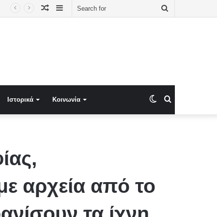
Random
Sidebar
Search
Article
for
Switch
Search
Ιστορικά
Κοινωνία
skin
for
ίας,
ε αρχεία από το
ανίσουν τα ίχνη