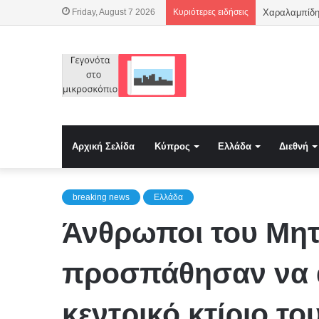
Friday, August 7 2026
Κυριότερες ειδήσεις
Χαραλαμπίδης:
Αρχική Σελίδα
Κύπρος
Ελλάδα
Διεθνή
breaking news
Ελλάδα
Άνθρωποι του Μητσ
προσπάθησαν να α
κεντρικό κτίριο τ