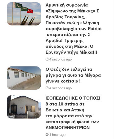
Αμυντική συμφωνία
«Σύμφωνο της Μέκκας» Σ
Αραβίας,Τουρκίας,
Πακιστάν ενώ η ελληνική
πυροβολαρχία των Patriot
υπερασπίζεται την Σ
Αραβία! Τριμερής
σύνοδος στη Μέκκα. Ο
Ερντογάν πήγε Μέκκα!!!
4 seconds ago
Ο Θεός δεν ευλογεί τα
μέγαρα γι αυτό τα Μέγαρα
γίνανε κοτέτσια!
4 seconds ago
IΣΟΠΕΔΩΘΗΚΕ Ο ΤΟΠΟΣ!
8 στα 10 σπίτια σε
Βοιωτία και Αττική
ετοιμόρροπα από την
καταστροφική φωτιά των
ΑΝΕΜΟΓΕΝΝΗΤΡΙΩΝ
1 hour ago