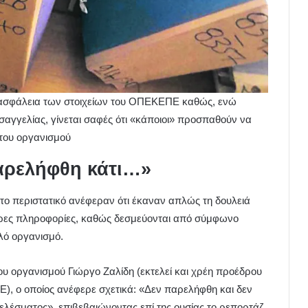
ν ασφάλεια των στοιχείων του ΟΠΕΚΕΠΕ καθώς, ενώ
ισαγγελίας, γίνεται σαφές ότι «κάποιοι» προσπαθούν να
του οργανισμού
παρελήφθη κάτι…»
το περιστατικό ανέφεραν ότι έκαναν απλώς τη δουλειά
ερες πληροφορίες, καθώς δεσμεύονται από σύμφωνο
λό οργανισμό.
ου οργανισμού Γιώργο Ζαλίδη (εκτελεί και χρέη προέδρου
Ε), ο οποίος ανέφερε σχετικά: «Δεν παρελήφθη και δεν
τελέσματος», επιβεβαιώνοντας επί της ουσίας το ρεπορτάζ