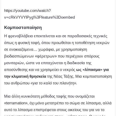
https://youtube.com/watch?
v=cRkVYVYlPyg%3Ffeature%3Doembed
Κομποστοποίηση
Η φρενοβλάβεια επεκτείνεται και σε παραδοσιακές τεχνικές
όπως η φυσική ταφή, όπου προωθείται η τοποθέτηση νεκρών
σε ενοικιαζόμενα… χωράφια, με χρησιμοποίηση
βιοδιασπώμενων «φέρετρων» που περιέχουν σπόρους
μανιταριών, ώστε να επιταχύνεται η διαδικασία της
αποσύνθεσης και να χρησιμεύει ο νεκρός
ως «λίπασμα» για
την κλιματική θρησκεία
της Νέας Τάξης. Μια κομποστοποίηση
του ανθρώπου
«για το καλό του πλανήτη».
Μια άλλη κυνικότατη μέθοδος ταφής που ονομάζεται
«terramation», όχι μόνο μετατρέπει το σώμα σε λίπασμα, αλλά
αυτό το λίπασμα επιστρέφεται στους οικείους του για να το