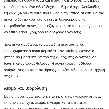
χρησιμοποιήσουν
ακόμα και στον… κήπο τους
. Ο νεκρός
τοποθετείται σε ένα ειδικό δοχείο μαζί με άχυρο, λουλούδια,
τεμάχια ξύλου και φυτά που ευνοούν την αποσύνθεση. Για ένα
μήνα το δοχείο κρατιέται σε ζεστή θερμοκρασία και
τροφοδοτείται συνεχώς με οξυγόνο, ώστε οι μικροοργανισμοί
να επιτελέσουν γρήγορα το αδηφάγο έργο τους.
Ένα μήνα αργότερα, το σώμα έχει μετατραπεί σε
έναν
χωματένιο όγκο κομπόστ
, τον οποίο η οικογένεια
μπορεί να βάλει στα δέντρα της αυλής, στις γλάστρες, σε
δάση ή όπου αλλού θέλουνε. Η συγκεκριμένη μέθοδος
ανθρώπινης κομποστοποίησης γνωρίζει αυξανόμενη απήχηση
στις ΗΠΑ.
Ακόμα και…υδρόλυση
Εάν οι παραπάνω τρόποι μεταχείρισης των νεκρών δεν σας
έκαναν να φρίξετε ακόμα, σίγουρα θα το καταφέρει η
κηδεία
«boil in the bag»
που νομιμοποιήθηκε από τον Μάρτιο