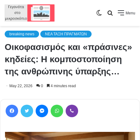
Switch
Search
Menu
skin
for
breaking news
NEA TAΞΗ ΠΡΑΓΜΑΤΩΝ
Οικοφασισμός και «πράσινες»
κηδείες: Η κομποστοποίηση
της ανθρώπινης ύπαρξης…
May 22, 2026
0
4 minutes read
Facebook
Twitter
Messenger
WhatsApp
Viber