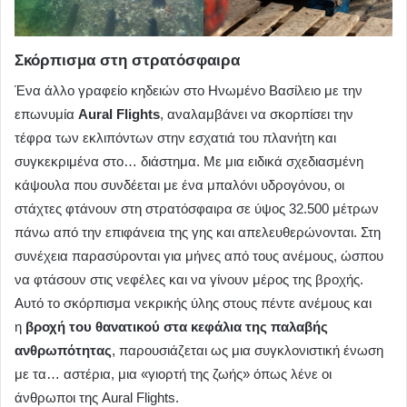
Σκόρπισμα στη στρατόσφαιρα
Ένα άλλο γραφείο κηδειών στο Ηνωμένο Βασίλειο με την
επωνυμία
Aural Flights
, αναλαμβάνει να σκορπίσει την
τέφρα των εκλιπόντων στην εσχατιά του πλανήτη και
συγκεκριμένα στο… διάστημα. Με μια ειδικά σχεδιασμένη
κάψουλα που συνδέεται με ένα μπαλόνι υδρογόνου, οι
στάχτες φτάνουν στη στρατόσφαιρα σε ύψος 32.500 μέτρων
πάνω από την επιφάνεια της γης και απελευθερώνονται. Στη
συνέχεια παρασύρονται για μήνες από τους ανέμους, ώσπου
να φτάσουν στις νεφέλες και να γίνουν μέρος της βροχής.
Αυτό το σκόρπισμα νεκρικής ύλης στους πέντε ανέμους και
η
βροχή του θανατικού στα κεφάλια της παλαβής
ανθρωπότητας
, παρουσιάζεται ως μια συγκλονιστική ένωση
με τα… αστέρια, μια «γιορτή της ζωής» όπως λένε οι
άνθρωποι της Aural Flights.