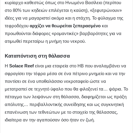
κυρίαρχο καθεστώς όπως στο Ηνωμένο Βασίλειο (περίπου
στο 80% των κηδειών επιλέγεται η καύση), «ξεφυτρώνουν»
ιδέες για να μαγαριστεί ακόμα και η στάχτη. Το φύλαγμα της
τεφροδόχου
αρχίζει να θεωρείται ξεπερασμένο
και
προωθούνται διάφορες «ρομαντικές» βαρβαρότητες για να
ατιμωθεί περεταίρω η μνήμη του νεκρού.
Καταπόντιση στη θάλασσα
Η
Solace Reef
είναι μια εταιρεία στο ΗΒ που αναλαμβάνει να
σφραγίσει την τέφρα μέσα σε ένα πέτρινο μνημείο και να την
ποντίσει σε ένα υποθαλάσσιο νεκροταφείο ώστε να
μετατραπεί σε τεχνητό ύφαλο που θα φιλοξενεί τα… ψάρια. Το
πέταγμα των λειψάνων στη θάλασσα, διαφημίζεται ως πράξη
απόλυτης… περιβαλλοντικής συνείδησης και ως συγκινητική
επανένωση των τεθνεώτων με το στοιχείο της θάλασσας,
ιδιαίτερα αν την αγαπούσαν όσο ήταν εν ζωή.