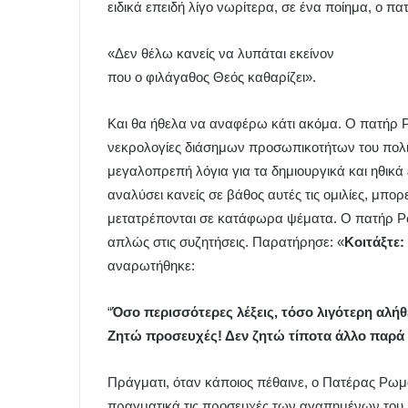
ειδικά επειδή λίγο νωρίτερα, σε ένα ποίημα, ο πα
«Δεν θέλω κανείς να λυπάται εκείνον
που ο φιλάγαθος Θεός καθαρίζει».
Και θα ήθελα να αναφέρω κάτι ακόμα. Ο πατήρ Ρω
νεκρολογίες διάσημων προσωπικοτήτων του πολιτ
μεγαλοπρεπή λόγια για τα δημιουργικά και ηθικά
αναλύσει κανείς σε βάθος αυτές τις ομιλίες, μπο
μετατρέπονται σε κατάφωρα ψέματα. Ο πατήρ Ρω
απλώς στις συζητήσεις. Παρατήρησε: «
Κοιτάξτε:
αναρωτήθηκε:
“
Όσο περισσότερες λέξεις, τόσο λιγότερη αλήθ
Ζητώ προσευχές! Δεν ζητώ τίποτα άλλο παρά
Πράγματι, όταν κάποιος πέθαινε, ο Πατέρας Ρωμα
πραγματικά τις προσευχές των αγαπημένων του.