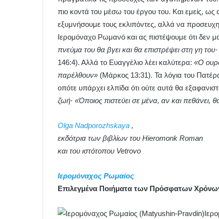
πιο κοντά του μέσω του έργου του. Και εμείς, ως
εξυμνήσουμε τους εκλιπόντες, αλλά να προσευχη
Ιερομόναχο Ρωμανό και ας πιστέψουμε ότι δεν μας
πνεύμα του θα βγει και θα επιστρέψει στη γη του·
146:4). Αλλά το Ευαγγέλιο λέει καλύτερα:
«Ο ουρα
παρέλθουν»
(Μάρκος 13:31). Τα λόγια του Πατέρ
οπότε υπάρχει ελπίδα ότι ούτε αυτά θα εξαφανιστο
ζωή· «Όποιος πιστεύει σε μένα, αν και πεθάνει, θ
Olga Nadporozhskaya
,
εκδότρια των βιβλίων του Hieromonk Roman
και του ιστότοπου Vetrovo
Ιερομόναχος Ρωμαίος
Επιλεγμένα Ποιήματα των Πρόσφατων Χρόνω
Ιερο