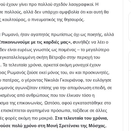
ού έχουν γίνει προ πολλού σχεδόν λαογραφικοί. Η
ε πολλούς, αλλά δεν υπάρχει αμφιβολία ότι και αυτή θα
ς κουλτούρας, ο πνευματικός της θησαυρός.
 Ρωμανό, ήταν αγαπητός πρωτίστως όχι ως ποιητής, αλλά
Επικοινωνούμε με τις καρδιές μας», σ
υνήθιζε να λέει ο
εν είναι ευρέως γνωστός ως ποιμένας – το μεγαλύτερο
 εγκαταλελειμμένη σκήτη Βέτροβο στην περιοχή του
 Τα τελευταία χρόνια, αρκετοί ακόμη μοναχοί έχουν
ρας Ρωμανός ζούσε εκεί μόνος του, αν και προσκυνητές,
υ πατέρας, ο γέροντας Νικολάι Γκουριάνοφ, τον ευλόγησε
ωμανός αγωνιζόταν επίσης για την απομόνωση επειδή, σε
υρισμένος από ανθρώπους που τον έλκυαν τόσο η
ρισμα της επικοινωνίας. Ωστόσο, αφού εγκαταστάθηκε στο
επισκέπτεται αγαπημένα πρόσωπα, ταξίδευε σε άλλες
κές φορές ακόμη πιο μακριά.
Στα τελευταία του χρόνια,
νούσε πολύ χρόνο στη Μονή Σρετένσκι της Μόσχας.