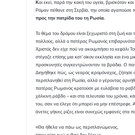
Κ
αι εκεί, παρά την κακή του υγεία, βρισκόταν 
Ρόμαν πέθανε στη Σερβία, την οποία αγαπούσε 
προς την πατρίδα του τη Ρωσία.
Το θέμα του δρόμου είναι ξεχωριστό στη ζωή και
πολλούς, αλλά ο πατέρας Ρωμανός επιβαρυνόταν α
Χριστός δεν είχε πού να ακουμπήσει το κεφάλι Του.
στέγαζε επίσης μια κατ’ οίκον εκκλησία και ένα μ
προσκυνητές συγκεντρώνονταν τα βράδια. Ο πατ
Διηγήθηκε πώς, ως νεαρός ιερομόναχος, ζήτησε α
περιπλανηθεί στη Ρωσία, αλλά ο γέροντας αρνήθ
πατέρας Ρωμανός κρατούσε με ευλάβεια το ραβδί
χάλκινη ράβδο – και στα τελευταία του χρόνια, κ
του, σαν να έλεγε ότι μπορεί να μην επέστρεφε. 
άνετες γήινες ρίζες είναι συνεχώς εμφανές στα π
«Θα ήθελα να πάω ως περιπλανώμενος,
όπου ούτε εγώ ο ίδιος δεν ξέρω»,