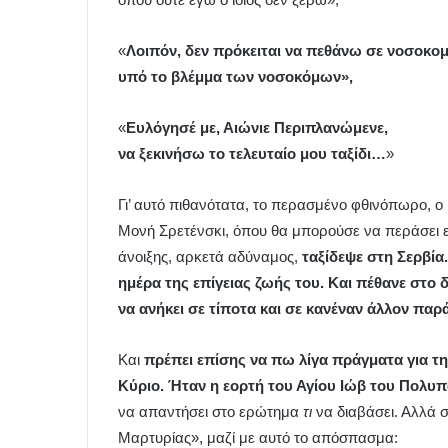
«
Λοιπόν, δεν πρόκειται να πεθάνω σε νοσοκομ
υπό το βλέμμα των νοσοκόμων»,
«
Ευλόγησέ με, Αιώνιε Περιπλανώμενε,
να ξεκινήσω το τελευταίο μου ταξίδι…
»
Γι’ αυτό πιθανότατα, το περασμένο φθινόπωρο, ο
Μονή Σρετένσκι, όπου θα μπορούσε να περάσει ειρ
άνοιξης, αρκετά αδύναμος,
ταξίδεψε στη Σερβία.
ημέρα της επίγειας ζωής του. Και πέθανε στο
να ανήκει σε τίποτα και σε κανέναν άλλον παρ
Και
πρέπει επίσης να πω λίγα πράγματα για τ
Κύριο. Ήταν η εορτή του Αγίου Ιώβ του Πολυ
να απαντήσει στο ερώτημα
τι
να διαβάσει. Αλλά σ
Μαρτυρίας», μαζί με αυτό το απόσπασμα: