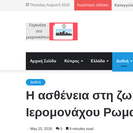
Thursday, August 6 2026
Κυριότερες ειδήσεις
Αρχική Σελίδα
Κύπρος
Ελλάδα
Διεθνή
Διεθνή
Η ασθένεια στη ζω
Ιερομονάχου Ρωμα
May 25, 2026
0
9 minutes read