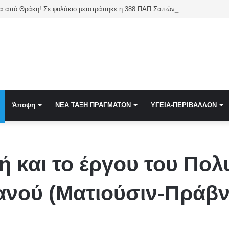
Καταγγελία από Θράκη! Σε φυλάκιο μετατράπηκε η 388 ΠΑΠ Σαπών – Αδρανής η
Άποψη
NEA TAΞΗ ΠΡΑΓΜΑΤΩΝ
ΥΓΕΙΑ-ΠΕΡΙΒΑΛΛΟΝ
ή και το έργου του Πο
νού (Ματιούσιν-Πράβν