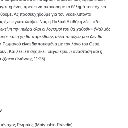
 αγαπημένοι, πρέπει να ακούσουμε το θέλημά του: όχι να
θούμε. Ας προσευχηθούμε για τον νεοεκλιπόντα
 έχει εγκαταλείψει. Ναι, η Παλαιά Διαθήκη λέει:
«Το
 εκείνη την ημέρα όλοι οι λογισμοί του θα χαθούν»
(Ψαλμός
νός και η γη θα παρέλθουν, αλλά τα λόγια μου δεν θα
α Ρωμανού είναι διαποτισμένα με τον λόγο του Θεού,
ύν. Και λέει επίσης εκεί:
«Εγώ είμαι η ανάσταση και η
α ζήσει»
(Ιωάννης 11:25).
ν
μόναχος Ρωμαίος (Matyushin-Pravdin)