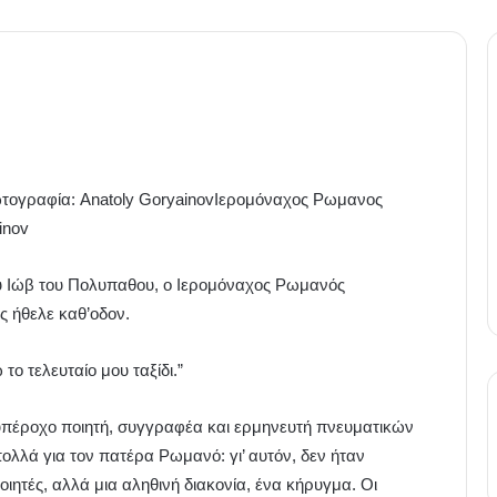
Ιερομόναχος Ρωμανος
inov
ίου Ιώβ του Πολυπαθου, ο Ιερομόναχος Ρωμανός
ς ήθελε καθ’οδον.
ο τελευταίο μου ταξίδι.”
πέροχο ποιητή, συγγραφέα και ερμηνευτή πνευματικών
λλά για τον πατέρα Ρωμανό: γι’ αυτόν, δεν ήταν
ιητές, αλλά μια αληθινή διακονία, ένα κήρυγμα. Οι