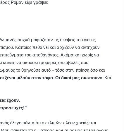
τέρας Ρόμαν είχε γράψει:
μανός συχνά μοιραζόταν τις σκέψεις του για τις
ισμού. Κάποιος πεθαίνει και αρχίζουν να αντηχούν
 επιτεύγματα του αποθανόντος. Ακόμα και χωρίς να
ρεί κανείς να ακούσει τρομερές υπερβολές που
μανός το θρηνούσε αυτό – τόσο στην ποίηση όσο και
 οι ξένοι μιλούν στον τάφο. Οι δικοί μας σιωπούν».
Και
εια έχουν.
 προσευχές!”
νός έλεγε πάντα ότι ο εκλιπών πλέον χρειάζεται
 Μου φαίνεται ότι ο Πατέρας Ρωμανός μας έφερε όλους