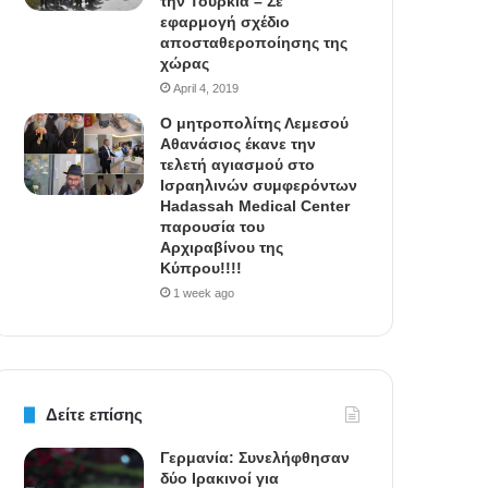
την Τουρκία – Σε
εφαρμογή σχέδιο
αποσταθεροποίησης της
χώρας
April 4, 2019
Ο μητροπολίτης Λεμεσού
Αθανάσιος έκανε την
τελετή αγιασμού στο
Ισραηλινών συμφερόντων
Hadassah Medical Center
παρουσία του
Αρχιραβίνου της
Κύπρου!!!!
1 week ago
Δείτε επίσης
Γερμανία: Συνελήφθησαν
δύο Ιρακινοί για