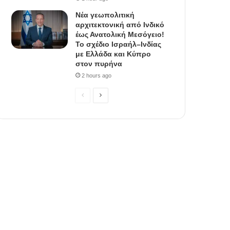
Νέα γεωπολιτική
αρχιτεκτονική από Ινδικό
έως Ανατολική Μεσόγειο!
Το σχέδιο Ισραήλ–Ινδίας
με Ελλάδα και Κύπρο
στον πυρήνα
2 hours ago
P
N
r
e
e
x
v
t
i
p
o
a
u
g
s
e
p
a