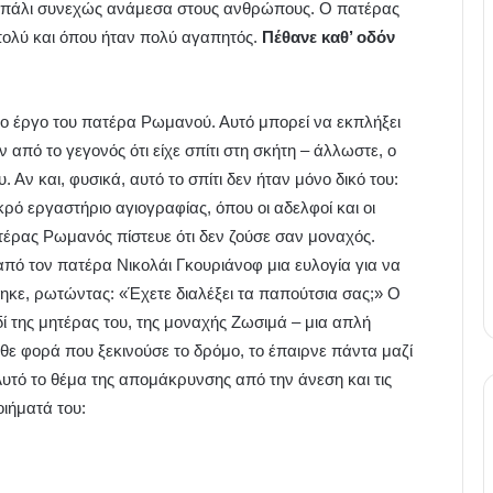
και πάλι συνεχώς ανάμεσα στους ανθρώπους. Ο πατέρας
πολύ και όπου ήταν πολύ αγαπητός.
Πέθανε καθ’ οδόν
 το έργο του πατέρα Ρωμανού. Αυτό μπορεί να εκπλήξει
πό το γεγονός ότι είχε σπίτι στη σκήτη – άλλωστε, ο
 Αν και, φυσικά, αυτό το σπίτι δεν ήταν μόνο δικό του:
ικρό εργαστήριο αγιογραφίας, όπου οι αδελφοί και οι
έρας Ρωμανός πίστευε ότι δεν ζούσε σαν μοναχός.
πό τον πατέρα Νικολάι Γκουριάνοφ μια ευλογία για να
ηκε, ρωτώντας: «Έχετε διαλέξει τα παπούτσια σας;» Ο
 της μητέρας του, της μοναχής Ζωσιμά – μια απλή
άθε φορά που ξεκινούσε το δρόμο, το έπαιρνε πάντα μαζί
Αυτό το θέμα της απομάκρυνσης από την άνεση και τις
οιήματά του: