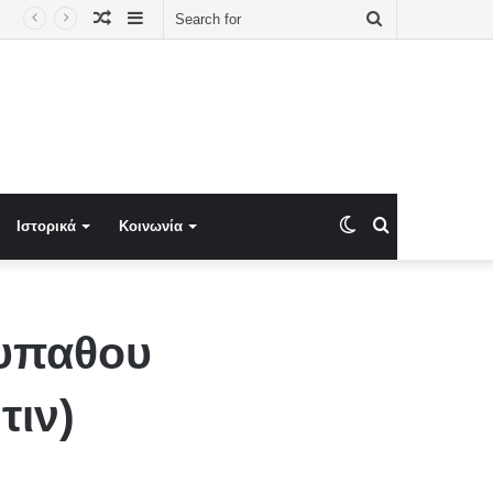
Random
Sidebar
Search
 Δημοτική Αρχή
Article
for
Switch
Search
Ιστορικά
Κοινωνία
skin
for
λυπαθου
τιν)