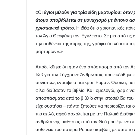
«Οι
άγιοι μιλούν για τρία είδη μαρτυρίου:
όταν 
άτομο υποβάλλεται σε μοναχισμό με έντονο ασκ
χριστιανικό τρόπο
. Η ιδέα ότι ο χριστιανικός π
τον Άγιο Θεοφάνη τον Έγκλειστο. Σε μια από τις
την ασθένεια της κόρης της, γράφει ότι «όσοι υπο
μαρτύρων».»
Αποδείχθηκε ότι ήταν ένα απόσπασμα από τον Αρχ
Ιώβ για τον Σύγχρονο Άνθρωπο», που εκδόθηκε α
συνιστώ», έγραψε ο πατέρας Ρόμαν. Φυσικά, μετά
φίλοι διάβασαν το βιβλίο. Και, ομολογώ, χωρίς ν
αποσπάσματα από το βιβλίο στην ιστοσελίδα του 
είχε συστήσει – πάντα ζητούσε να περιορίζονται ο
πιο απλό, αφού ασχολείται με την Παλαιά Διαθήκη,
ανθρώπινης υιοθεσίας από τον Θεό μου έμεινε στ
ασθένεια του πατέρα Ρόμαν ακριβώς με αυτό τ