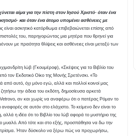
χύνεται αίμα για την πίστη στον Ιησού Χριστό· όταν ένα
ητισμό· και όταν ένα άτομο υπομένει ασθένειες με
όνος είναι ασκητικό κατόρθωμα επιβεβαιώνεται επίσης από
 επιστολές του, παρηγορώντας μια μητέρα που θρηνεί για
μένουν με πραότητα θλίψεις και ασθένειες είναι μεταξύ των
ιμανδρίτη Ιώβ (Γκουμέροφ), «Σκέψεις για το Βιβλίο του
πό τον Εκδοτικό Οίκο της Μονής Σρετένσκι. «Το
 από αυτό, όχι μόνο εγώ, αλλά και πολλοί κοινοί μας
α ζητήσω την άδεια του εκδότη, δημοσίευσα αρκετά
Vetrovo, αν και χωρίς να αναφέρω ότι ο πατέρας Ρόμαν το
ι αναφορές σε αυτόν στο ελάχιστο. Το κείμενο δεν είναι το
 αλλά η ιδέα ότι το Βιβλίο του Ιώβ αφορά το μυστήριο της
ο μυαλό. Από τότε και στο εξής, προσπάθησα να δω την
ο πρίσμα. Ήταν δύσκολο να ξέρω πώς να προχωρήσω,