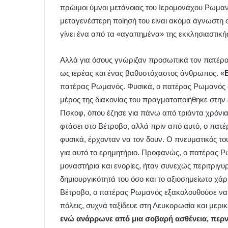
πρώιμοι ύμνοι μετάνοιας του Ιερομονάχου Ρωμαν
μεταγενέστερη ποίησή του είναι ακόμα άγνωστη σ
γίνει ένα από τα «αγαπημένα» της εκκλησιαστική
Αλλά για όσους γνώριζαν προσωπικά τον πατέρα
ως ιερέας και ένας βαθυστόχαστος άνθρωπος. «
πατέρας Ρωμανός. Φυσικά, ο πατέρας Ρωμανός δ
μέρος της διακονίας του πραγματοποιήθηκε στην
Πσκοφ, όπου έζησε για πάνω από τριάντα χρόνια.
φτάσει στο Βέτροβο, αλλά πριν από αυτό, ο πατέ
φυσικά, έρχονταν να τον δουν. Ο πνευματικός το
για αυτό το ερημητήριο. Προφανώς, ο πατέρας Ρ
μοναστήρια και ενορίες, ήταν συνεχώς περιτριγ
δημιουργικότητά του όσο και το αξιοσημείωτο χά
Βέτροβο, ο πατέρας Ρωμανός εξακολουθούσε να 
πόλεις, συχνά ταξίδευε στη Λευκορωσία και μερι
ενώ ανάρρωνε από μια σοβαρή ασθένεια, περ