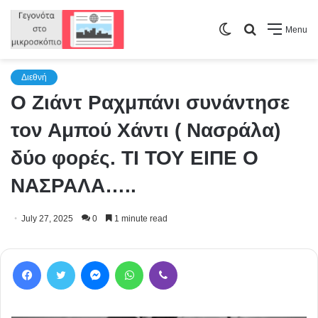
Switch
Search
Menu
skin
for
Διεθνή
Ο Ζιάντ Ραχμπάνι συνάντησε
τον Αμπού Χάντι ( Νασράλα)
δύο φορές. ΤΙ ΤΟΥ ΕΙΠΕ Ο
ΝΑΣΡΑΛΑ…..
July 27, 2025
0
1 minute read
Facebook
Twitter
Messenger
WhatsApp
Viber