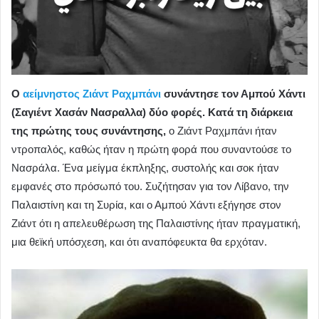
Ο
αείμνηστος Ζιάντ Ραχμπάνι
συνάντησε τον Αμπού Χάντι
(Σαγιέντ Χασάν Νασραλλα) δύο φορές. Κατά τη διάρκεια
της πρώτης τους συνάντησης,
ο Ζιάντ Ραχμπάνι ήταν
ντροπαλός, καθώς ήταν η πρώτη φορά που συναντούσε το
Νασράλα. Ένα μείγμα έκπληξης, συστολής και σοκ ήταν
εμφανές στο πρόσωπό του. Συζήτησαν για τον Λίβανο, την
Παλαιστίνη και τη Συρία, και ο Αμπού Χάντι εξήγησε στον
Ζιάντ ότι η απελευθέρωση της Παλαιστίνης ήταν πραγματική,
μια θεϊκή υπόσχεση, και ότι αναπόφευκτα θα ερχόταν.