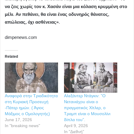
να ζεις χωρίς τον κ. Χασάν είναι μια κόλαση κρυμμένη στο
μέλι
.
Αν πεθάνει, θα είναι ένας οδυνηρός θάνατος,
απώλειας, όχι ασθένειας»
.
dimpenews.com
Related
Αναφορά στην Τριαδικότητα
Αλεξάντερ Ντάγκιν: ”Ο
στη Κυριακή Προσευχή
Νετανιάχου είναι ο
-Πάτερ ημών. ( Άγιος
πραγματικός Χίτλερ, ο
Μάξιμος ο Ομολογητής)
Τραμπ είναι ο Μουσολίνι
June 17, 2026
δίπλα του”.
In "breaking news"
April 9, 2026
In "Διεθνή"