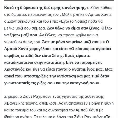
Κατά τη διάρκεια της δεύτερης συνάντησης
, ο Ζιάντ κάθισε
στο δωμάτιο, περιμένοντας τον . Μόλις μπήκε ο Αμπού Χάντι,
ο Ζιάντ σηκώθηκε και του είπε: «Εγώ (ο Νότιος) ήρθα να
μείνω μαζί σου σήμερα.
Δεν θέλω να είμαι σαν ξένος. Θέλω
να ζήσω μαζί σου.
Αν θέλεις, να προσευχηθω και να
νηστεύσω όπως εσύ.
Άσε με μόνο να μείνω μαζί σου
».»
Ο
Αμπού Χάντι χαμογέλασε και είπε: «Ο κόσμος σε αγαπάει
ακριβώς επειδή δεν είσαι Σιίτης. Εμείς είμαστε
καταδικασμένοι στην καταπίεση
.
Είθε να παραμείνεις
Χριστιανός και είθε να είσαι παντα ο αγαπημένος μας. Μας
αρκεί που υποστηρίζεις την αντίσταση
και μας τιμά όταν
γνωστοποιείς τις ρίζες σου και την καταγωγή σου
».
Σήμερα, ο Ζιάντ Ραχμπάνι, ένας γίγαντας της αυθεντικής
λιβανέζικης τέχνης, απεβίωσε. Ας αναπαυθεί εν ειρήνη η ψυχή
και το πνεύμα του και ας συναντήσει τον Αμπού Χάντι με
ιδιαίτερη αγάπη. Τα τελευταία λόγια του Ζιάντ Ραχμπάνι: «
Το