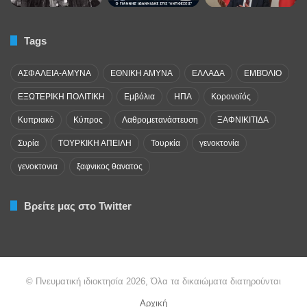
Tags
ΑΣΦΑΛΕΙΑ-ΑΜΥΝΑ
ΕΘΝΙΚΗ ΑΜΥΝΑ
ΕΛΛΑΔΑ
ΕΜΒΌΛΙΟ
ΕΞΩΤΕΡΙΚΗ ΠΟΛΙΤΙΚΗ
Εμβόλια
ΗΠΑ
Κορονοϊός
Κυπριακό
Κύπρος
Λαθρομετανάστευση
ΞΑΦΝΙΚΙΤΙΔΑ
Συρία
ΤΟΥΡΚΙΚΗ ΑΠΕΙΛΗ
Τουρκία
γενοκτονία
γενοκτονια
ξαφνικος θανατος
Βρείτε μας στο Twitter
© Πνευματική ιδιοκτησία 2026, Όλα τα δικαιώματα διατηρούνται
Αρχική