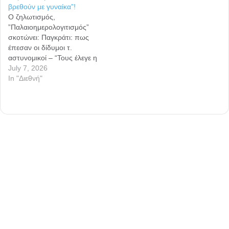
βρεθούν με γυναίκα”!
Ο ζηλωτισμός,
”Παλαιοημερολογιτισμός”
σκοτώνει: Παγκράτι: πως
έπεσαν οι δίδυμοι τ.
αστυνομικοί – “Τους έλεγε η
μάνα τους πως θα τους
July 7, 2026
πάρει ο διάβολος αν
In "Διεθνή"
βρεθούν με γυναίκα”! Τους
έτρεχε από παιδάκια να
παρακολουθούν
εξορκισμούς σε εκκλησίες.
Δεν διευκρινίζεται αν ήταν
Παλαιοημερολογίτες αλλά
μικρή σημασία έχει καθώς
από την πλάνη του…