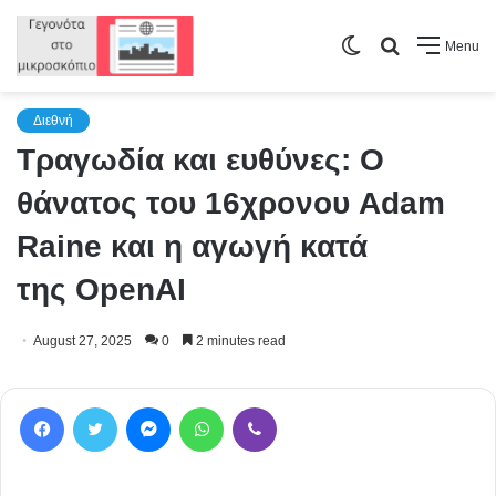
Switch
Search
Menu
skin
for
Διεθνή
Τραγωδία και ευθύνες: Ο
θάνατος του 16χρονου Adam
Raine και η αγωγή κατά
της OpenAI
August 27, 2025
0
2 minutes read
Facebook
Twitter
Messenger
WhatsApp
Viber