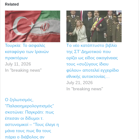
Related
Τουρκία: Το ασφαλές
Tο νέο κατάπτυστο βιβλίο
καταφύγιο των Ιρανών
της ΣΤ’ Δημοτικού που
πρακτόρων
ορίζει ως είδος οικογένειας
July 11, 2026
τους «συζύγους ίδιου
In "breaking news"
φύλου» αποτελεί εγχειρίδιο
εθνικής αυτοκτονίας…
July 21, 2026
In "breaking news"
Ο ζηλωτισμός,
”Παλαιοημερολογιτισμός”
σκοτώνει: Παγκράτι: πως
έπεσαν οι δίδυμοι τ.
αστυνομικοί – “Τους έλεγε η
μάνα τους πως θα τους
πάρει ο διάβολος αν