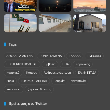
Tags
ΑΣΦΑΛΕΙΑ-ΑΜΥΝΑ
ΕΘΝΙΚΗ ΑΜΥΝΑ
ΕΛΛΑΔΑ
ΕΜΒΌΛΙΟ
ΕΞΩΤΕΡΙΚΗ ΠΟΛΙΤΙΚΗ
Εμβόλια
ΗΠΑ
Κορονοϊός
Κυπριακό
Κύπρος
Λαθρομετανάστευση
ΞΑΦΝΙΚΙΤΙΔΑ
Συρία
ΤΟΥΡΚΙΚΗ ΑΠΕΙΛΗ
Τουρκία
γενοκτονία
γενοκτονια
ξαφνικος θανατος
Βρείτε μας στο Twitter