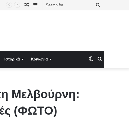
Random
Sidebar
Search
ζητούνταν με ερυθρά αγγελία – Καταδίκες για ναρκωτικά, όπλο και βίαια αδικήματα
Article
for
Switch
Search
Ιστορικά
Κοινωνία
skin
for
τη Μελβούρνη:
τές (ΦΩΤΟ)