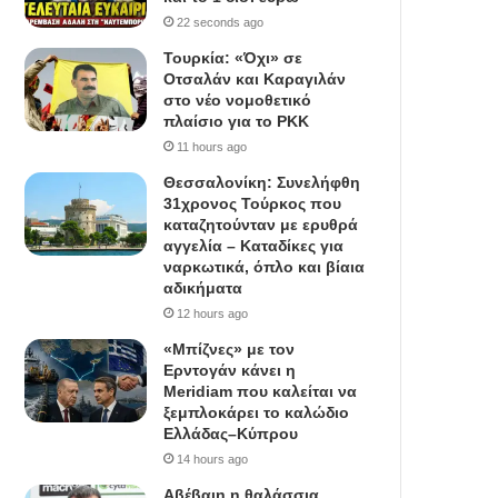
22 seconds ago
Τουρκία: «Όχι» σε
Οτσαλάν και Καραγιλάν
στο νέο νομοθετικό
πλαίσιο για το PKK
11 hours ago
Θεσσαλονίκη: Συνελήφθη
31χρονος Τούρκος που
καταζητούνταν με ερυθρά
αγγελία – Καταδίκες για
ναρκωτικά, όπλο και βίαια
αδικήματα
12 hours ago
«Μπίζνες» με τον
Ερντογάν κάνει η
Meridiam που καλείται να
ξεμπλοκάρει το καλώδιο
Ελλάδας–Κύπρου
14 hours ago
Αβέβαιη η θαλάσσια