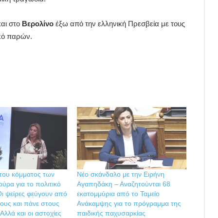
και στο
Βερολίνο
έξω από την ελληνική Πρεσβεία με τους
κό παρών.
 του κόμματος των
Νέο σκάνδαλο με την Ειρήνη
ύρα για το πολιτικό
Αγαπηδάκη – Αναζητούνται 68
ι ψείρες φεύγουν από
εκατομμύρια από το Ταμείο
ους και πάνε στους
Ανάκαμψης για το πρόγραμμα της
λλά και οι αστοχίες
παιδικής παχυσαρκίας