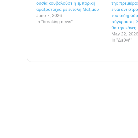
ουσία κουβαλούσε η εμπορική
της πρεμιέρα
αμαξοστοιχία με εντολή Μαξίμου
είναι αντίστ
June 7, 2026
του σιδηρόδ
In "breaking news"
σύγκρουση. 
θα την κάνει;
May 22, 202
In "Διεθνή"