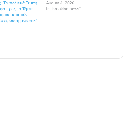
ς..Tα πολιτικά Τέμπη
August 4, 2026
ροφα προς τα Τέμπη
In "breaking news"
ρομου απαιτούν
Σύγκρoυση μετωπική..
6