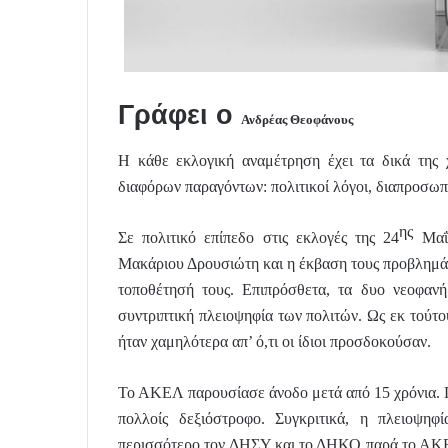
Γράφει ο
Ανδρέας Θεοφάνους
Η κάθε εκλογική αναμέτρηση έχει τα δικά της 
διαφόρων παραγόντων: πολιτικοί λόγοι, διαπροσωπι
ης
Σε πολιτικό επίπεδο στις εκλογές της 24
Μαΐο
Μακάριου Δρουσιώτη και η έκβαση τους προβλημάτ
τοποθέτησή τους. Επιπρόσθετα, τα δυο νεοφαν
συντριπτική πλειοψηφία των πολιτών. Ως εκ τούτο
ήταν χαμηλότερα απ’ ό,τι οι ίδιοι προσδοκούσαν.
Το ΑΚΕΛ παρουσίασε άνοδο μετά από 15 χρόνια. Πα
πολλοίς δεξιόστροφο. Συγκριτικά, η πλειοψηφ
περισσότερο τον ΔΗΣΥ και το ΔΗΚΟ παρά το ΑΚΕ