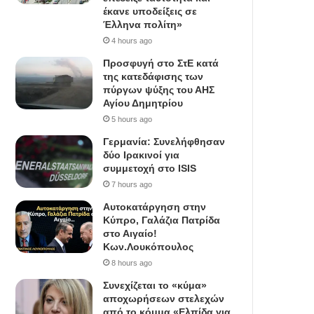
έκανε υποδείξεις σε
Έλληνα πολίτη»
4 hours ago
Προσφυγή στο ΣτΕ κατά
της κατεδάφισης των
πύργων ψύξης του ΑΗΣ
Αγίου Δημητρίου
5 hours ago
Γερμανία: Συνελήφθησαν
δύο Ιρακινοί για
συμμετοχή στο ISIS
7 hours ago
Αυτοκατάργηση στην
Κύπρο, Γαλάζια Πατρίδα
στο Αιγαίο!
Κων.Λουκόπουλος
8 hours ago
Συνεχίζεται το «κύμα»
αποχωρήσεων στελεχών
από το κόμμα «Ελπίδα για