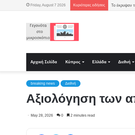
Friday, August 7 2026
Κυριότερες ειδήσεις
Το έκρυψαν τ
Αρχική Σελίδα
Κύπρος
Ελλάδα
Διεθνή
breaking news
Διεθνή
Αξιολόγηση των α
May 28, 2026
0
2 minutes read
Facebook
Twitter
Messenger