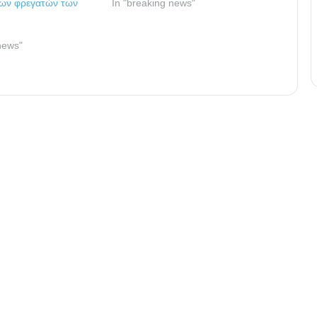
των φρεγατών των
In "breaking news"
news"