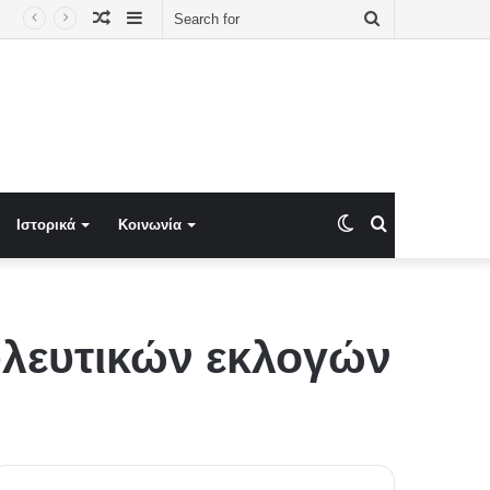
Random
Sidebar
Search
Article
for
Switch
Search
Ιστορικά
Κοινωνία
skin
for
λευτικών εκλογών