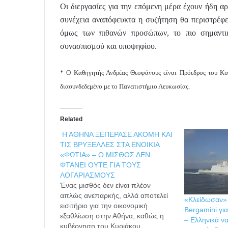
Οι διεργασίες για την επόμενη μέρα έχουν ήδη α
συνέχεια αναπόφευκτα η συζήτηση θα περιστρέφε
όμως των πιθανών προσώπων, το πιο σημαντικ
συνασπισμού και υποψηφίου.
* Ο Καθηγητής Ανδρέας Θεοφάνους είναι Πρόεδρος του Κυ
διασυνδεδεμένο με το Πανεπιστήμιο Λευκωσίας.
Related
Η ΑΘΗΝΑ ΞΕΠΕΡΑΣΕ ΑΚΟΜΗ ΚΑΙ
ΤΙΣ ΒΡΥΞΕΛΛΕΣ ΣΤΑ ΕΝΟΙΚΙΑ
«ΦΩΤΙΑ» – Ο ΜΙΣΘΟΣ ΔΕΝ
ΦΤΑΝΕΙ ΟΥΤΕ ΓΙΑ ΤΟΥΣ
ΛΟΓΑΡΙΑΣΜΟΥΣ
Ένας μισθός δεν είναι πλέον
απλώς ανεπαρκής, αλλά αποτελεί
«Κλείδωσαν»
εισιτήριο για την οικονομική
Bergamini γι
εξαθλίωση στην Αθήνα, καθώς η
– Ελληνικά ν
κυβέρνηση του Κυριάκου