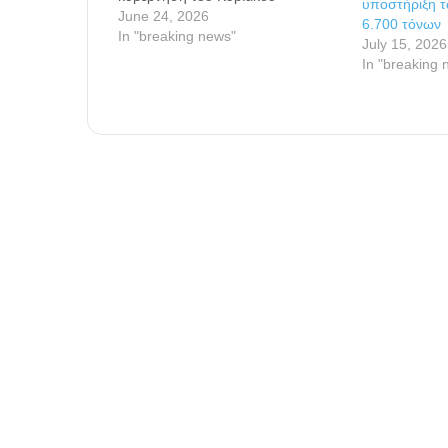
υποστήριξη 
Μητσοτάκη έχει επιτρέψει στα
June 24, 2026
6.700 τόνων
ενοίκια να εκτοξευθούν στα ύψη,
In "breaking news"
July 15, 2026
μετατρέποντας το θεμελιώδες
In "breaking 
δικαίωμα στη στέγαση σε μια
δυσπρόσιτη πολυτέλεια για λίγους.
Το κόστος του ενοικίου, σε
συνδυασμό με τους…