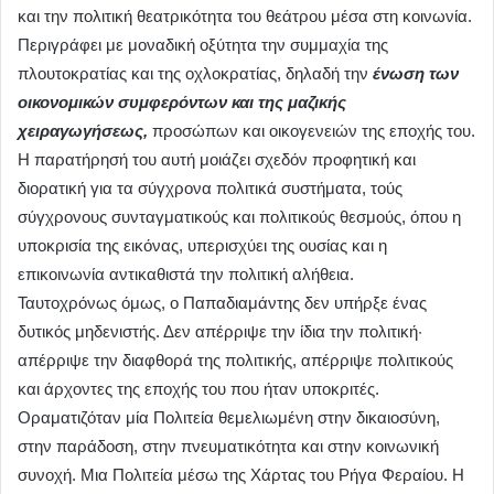
και την πολιτική θεατρικότητα του θεάτρου μέσα στη κοινωνία.
Περιγράφει με μοναδική οξύτητα την συμμαχία της
πλουτοκρατίας και της οχλοκρατίας, δηλαδή την
ένωση των
οικονομικών συμφερόντων και της μαζικής
χειραγωγήσεως,
προσώπων και οικογενειών της εποχής του.
Η παρατήρησή του αυτή μοιάζει σχεδόν προφητική και
διορατική για τα σύγχρονα πολιτικά συστήματα, τούς
σύγχρονους συνταγματικούς και πολιτικούς θεσμούς, όπου η
υποκρισία της εικόνας, υπερισχύει της ουσίας και η
επικοινωνία αντικαθιστά την πολιτική αλήθεια.
Ταυτοχρόνως όμως, ο Παπαδιαμάντης δεν υπήρξε ένας
δυτικός μηδενιστής. Δεν απέρριψε την ίδια την πολιτική·
απέρριψε την διαφθορά της πολιτικής, απέρριψε πολιτικούς
και άρχοντες της εποχής του που ήταν υποκριτές.
Οραματιζόταν μία Πολιτεία θεμελιωμένη στην δικαιοσύνη,
στην παράδοση, στην πνευματικότητα και στην κοινωνική
συνοχή. Μια Πολιτεία μέσω της Χάρτας του Ρήγα Φεραίου. Η