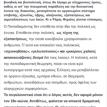
βιοηθική και βιοπολιτική, όπως θα λέγαμε με σύγχρονους όρους,
καθώς κι απ’ την πνευματική παράδοση και την θυσιαστική
έννοια της διακονίας, μετατρέπεται σε οργανωμένο σύστημα
επιβολής, εξουσίας, ύβρης, αλαζονείας, εξαπατήσεως και
εκμεταλλεύσεως των λαών. Κι ο Ρήγας Φεραίος γίνεται επίκαιρος.
Ο Παπαδιαμάντης δεν επιτίθεται στην ίδια την πολιτική ως
έννοια. Επιτίθεται στην πολιτική,
ως τέχνη της
εξαπατήσεως
, την οποία κακόβουλα χρησιμοποιούν οι
άνθρωποι. Γι’ αυτό και αποκαλεί τους πολιτικούς
«
σχοινοβάτας», «γελωτοποιούς» και «μαύρους χαλκείς
κατασκευάζοντες δεσμά
διά τους λαούς». Η πολιτική, κατά
την παπαδιαμαντική θεώρηση, παύει να είναι ιερό
λειτούργημα κατά τους αρχαίους Έλληνες και μεταβάλλεται
σε όργανο εξουσίας, εμπόριο εθνών, σε διαχείριση
ανθρώπων, συνειδήσεων και πατρίδων, προς όφελος των
ολιγαρχικών συμφερόντων.
Το συγκλονιστικό είναι ότι ο λόγος αυτός δεν αφορά μόνον
τον 19ο αιώνα. Αντιθέτως, φαίνεται να αποκτά δραματική