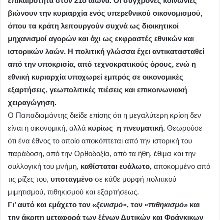
επικαιρότητα στον 21ο αιώνα. Οι σύγχρονες κοινωνίες
βιώνουν την κυριαρχία ενός υπερεθνικού οικονομισμού,
όπου τα κράτη λειτουργούν συχνά ως διοικητικοί
μηχανισμοί αγορών και όχι ως εκφραστές εθνικών και
ιστορικών λαών. Η πολιτική γλώσσα έχει αντικατασταθεί
από την υποκρισία, από τεχνοκρατικούς όρους, ενώ η
εθνική κυριαρχία υποχωρεί εμπρός σε οικονομικές
εξαρτήσεις, γεωπολιτικές πιέσεις και επικοινωνιακή
χειραγώγηση.
Ο Παπαδιαμάντης διείδε επίσης ότι η μεγαλύτερη κρίση δεν
είναι η οικονομική, αλλά
κυρίως η πνευματική.
Θεωρούσε
ότι ένα έθνος το οποίο αποκόπτεται από την ιστορική του
παράδοση, από την Ορθοδοξία, από τα ήθη, έθιμα και την
συλλογική του μνήμη,
καθίσταται ευάλωτο,
αποκομμένο από
τις ρίζες του,
υποταγμένο
σε κάθε μορφή πολιτικού
μιμητισμού, πιθηκισμού και εξαρτήσεως.
Γι’ αυτό και εμάχετο τον
«ξενισμό
», τον «π
ιθηκισμό»
και
την άκριτη μεταφορά των ξένων Δυτικών και Φράγκικων