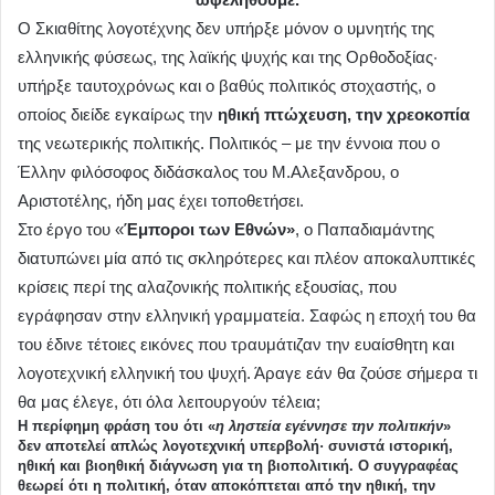
Ο Σκιαθίτης λογοτέχνης δεν υπήρξε μόνον ο υμνητής της
ελληνικής φύσεως, της λαϊκής ψυχής και της Ορθοδοξίας·
υπήρξε ταυτοχρόνως και ο βαθύς πολιτικός στοχαστής, ο
οποίος διείδε εγκαίρως την
ηθική πτώχευση, την χρεοκοπία
της νεωτερικής πολιτικής. Πολιτικός – με την έννοια που ο
Έλλην φιλόσοφος διδάσκαλος του Μ.Αλεξανδρου, ο
Αριστοτέλης, ήδη μας έχει τοποθετήσει.
Στο έργο του «
Έμποροι των Εθνών»
, ο Παπαδιαμάντης
διατυπώνει μία από τις σκληρότερες και πλέον αποκαλυπτικές
κρίσεις περί της αλαζονικής πολιτικής εξουσίας, που
εγράφησαν στην ελληνική γραμματεία. Σαφώς η εποχή του θα
του έδινε τέτοιες εικόνες που τραυμάτιζαν την ευαίσθητη και
λογοτεχνική ελληνική του ψυχή. Άραγε εάν θα ζούσε σήμερα τι
θα μας έλεγε, ότι όλα λειτουργούν τέλεια;
Η περίφημη φράση του ότι
«
η ληστεία εγέννησε την πολιτικήν
»
δεν αποτελεί απλώς λογοτεχνική υπερβολή· συνιστά ιστορική,
ηθική και βιοηθική διάγνωση για τη βιοπολιτική. Ο συγγραφέας
θεωρεί ότι η πολιτική, όταν αποκόπτεται από την ηθική, την