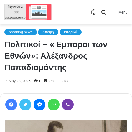
Switch
Search
Menu
skin
for
breaking news
Άποψη
Ιστορικά
Πολιτικοί – «Έμποροι των
Εθνών»: Αλέξανδρος
Παπαδιαμάντης
May 28, 2026
1
3 minutes read
Facebook
Twitter
Messenger
WhatsApp
Viber