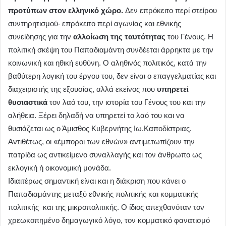
προτύπων στον ελληνικό χώρο.
Δεν επρόκειτο περί στείρου
συντηρητισμού· επρόκειτο περί αγωνίας και εθνικής
συνείδησης για την
αλλοίωση της ταυτότητας
του Γένους. Η
πολιτική σκέψη του Παπαδιαμάντη συνδέεται άρρηκτα με την
κοινωνική και ηθική ευθύνη. Ο αληθινός πολιτικός, κατά την
βαθύτερη λογική του έργου του, δεν είναι ο επαγγελματίας και
διαχειριστής της εξουσίας, αλλά εκείνος που
υπηρετεί
θυσιαστικά
τον λαό του, την ιστορία του Γένους του και την
αλήθεια. Ξέρει δηλαδή να υπηρετεί το λαό του και να
θυσιάζεται ως ο Άμισθος Κυβερνήτης Ιω.Καποδίστριας.
Αντιθέτως, οι «έμποροι των εθνών» αντιμετωπίζουν την
πατρίδα ως αντικείμενο συναλλαγής και τον άνθρωπο ως
εκλογική ή οικονομική μονάδα.
Ιδιαιτέρως σημαντική είναι και η διάκριση που κάνει ο
Παπαδιαμάντης μεταξύ εθνικής πολιτικής και κομματικής
πολιτικής και της μικροπολιτικής. Ο ίδιος απεχθανόταν τον
χρεωκοπημένο δημαγωγικό λόγο, τον κομματικό φανατισμό