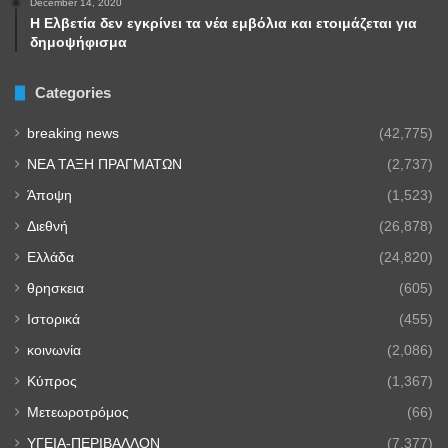
December 14, 2020
Η Ελβετία δεν εγκρίνει τα νέα εμβόλια και ετοιμάζεται για
δημοψήφισμα
Categories
breaking news
(42,775)
NEA TAΞΗ ΠΡΑΓΜΑΤΩΝ
(2,737)
Άποψη
(1,523)
Διεθνή
(26,878)
Ελλάδα
(24,820)
θρησκεια
(605)
Ιστορικά
(455)
κοινωνία
(2,086)
Κύπρος
(1,367)
Μετεωροτρόμος
(66)
ΥΓΕΙΑ-ΠΕΡΙΒΑΛΛΟΝ
(7,377)