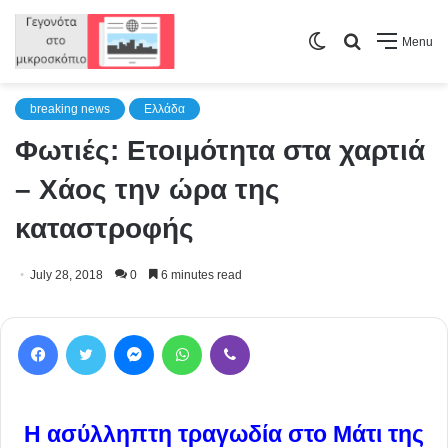
Switch
Search
Menu
skin
for
breaking news
Ελλάδα
Φωτιές: Ετοιμότητα στα χαρτιά
– Χάος την ώρα της
καταστροφής
July 28, 2018
0
6 minutes read
Facebook
Twitter
Messenger
WhatsApp
Viber
Η ασύλληπτη τραγωδία στο Μάτι της