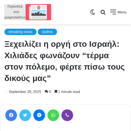
Switch
Search
Menu
skin
for
breaking news
Διεθνή
Ξεχειλίζει η οργή στο Ισραήλ:
Χιλιάδες φωνάζουν “τέρμα
στον πόλεμο, φέρτε πίσω τους
δικούς μας”
September 28, 2025
0
1 minute read
Facebook
Twitter
Messenger
WhatsApp
Viber