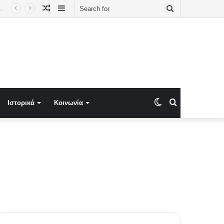
Random
Sidebar
Search
ιπαράθεση Σάντσεθ – Μελόνι για το μεταναστευτικό
Article
for
Switch
Search
Ιστορικά
Κοινωνία
skin
for