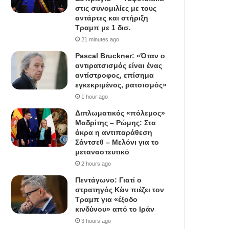
στις συνομιλίες με τους
αντάρτες και στήριξη
Τραμπ με 1 δισ.
21 minutes ago
Pascal Bruckner: «Όταν ο
αντιρατσισμός είναι ένας
αντίστροφος, επίσημα
εγκεκριμένος, ρατσισμός»
1 hour ago
Διπλωματικός «πόλεμος»
Μαδρίτης – Ρώμης: Στα
άκρα η αντιπαράθεση
Σάντσεθ – Μελόνι για το
μεταναστευτικό
2 hours ago
Πεντάγωνο: Γιατί ο
στρατηγός Κέιν πιέζει τον
Τραμπ για «έξοδο
κινδύνου» από το Ιράν
3 hours ago