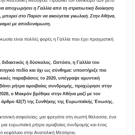
την Ανατολική Μεσόγειο. Προωθεί τον εθνικισμό των βέτο
να αποχωρήσει η Γαλλία από τη στρατιωτική διοίκηση
 μπορεί στο Παρίσι να ακούγεται γκωλική. Στην Αθήνα,
δυναμεί με αποδυνάμωση.
υκωσία είναι πολλές φορές η Γαλλία που έχει πραγματική
 διδακτικός ή δύσκολος. Ωστόσο, η Γαλλία του
τηγικό πεδίο και όχι ως σύνθημα: υποστήριξε πιο
κικές παραβιάσεις το 2020, υπέγραψε αμυντική
μβάνει ρήτρα αμοιβαίας συνδρομής, προχώρησε στην
2026, ο Μακρόν βρέθηκε στην Αθήνα μαζί με τον
 άρθρο 42(7) της Συνθήκης της Ευρωπαϊκής Ένωσης.
ιτεκτονική ασφαλείας: μια φρεγάτα στη σωστή θάλασσα, ένα
 μια ευρωπαϊκή ρήτρα αμοιβαίας συνδρομής και ένας
ό κεφάλαιο στην Ανατολική Μεσόγειο.