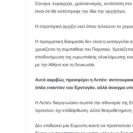
Σύνορα, κυριαρχία, χριστιανισμός, αντίσταση στο
είναι ότι θα κατέστρεφε την ίδια την ορχήστρα.
Η στρατηγική αρχίζει εκεί όπου τελειώνει το χειρ
Η πραγματική δοκιμασία δεν είναι η καταγγελία
χρειάζεται τη συμπάθεια του Παρισιού. Χρειάζε
αποδυνάμωση της ευρωπαϊκής ολοκλήρωσης και μι
με την Αθήνα και τη Λευκωσία.
Αυτό ακριβώς προσφέρει η Λεπέν: αντιτουρκική
όπλο εναντίον του Ερντογάν, αλλά άνοιγμα υπ
Η Λεπέν διαγιγνώσκει σωστά την αδυναμία της Ε
προτείνει: όχι επιδιόρθωση, αλλά θεσμοθετημένη
Δεν επιδιώκει μια Ευρώπη ικανή να προστατεύει 