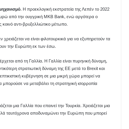
μηχανισμό
. Η προεκλογική εκστρατεία της Λεπέν το 2022
ευρώ από την ουγγρική MKB Bank, ενώ αργότερα ο
ς κοινό αντι-βρυξελλιώτικο μέτωπο.
χρειάζεται να είναι φιλοτουρκικά για να εξυπηρετούν τα
ουν την Ευρώπη εκ των έσω.
έρχεται από τη Γαλλία. Η Γαλλία είναι πυρηνική δύναμη,
ικότερη στρατιωτική δύναμη της ΕΕ μετά το Brexit και
πτικιστική κυβέρνηση σε μια μικρή χώρα μπορεί να
θα μπορούσε να μεταβάλει τη στρατηγική ισορροπία
ζεται μια Γαλλία που επαινεί την Τουρκία. Χρειάζεται μια
 αλλά ταυτόχρονα αποδυναμώνει την Ευρώπη που μπορεί