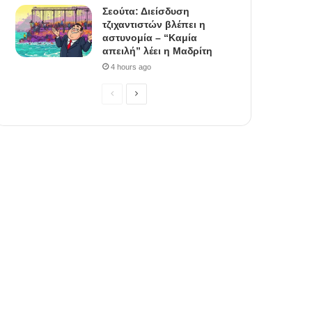
Σεούτα: Διείσδυση
τζιχαντιστών βλέπει η
αστυνομία – “Καμία
απειλή” λέει η Μαδρίτη
4 hours ago
P
N
r
e
e
x
v
t
i
p
o
a
u
g
s
e
p
a
g
e