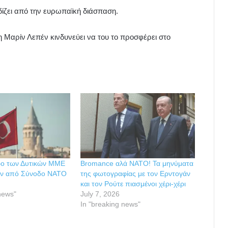
ρδίζει από την ευρωπαϊκή διάσπαση.
 η Μαρίν Λεπέν κινδυνεύει να του το προσφέρει στο
ρο των Δυτικών ΜΜΕ
Bromance αλά NATO! Τα μηνύματα
ριν από Σύνοδο ΝΑΤΟ
της φωτογραφίας με τον Ερντογάν
και τον Ρούτε πιασμένοι χέρι-χέρι
news"
July 7, 2026
In "breaking news"