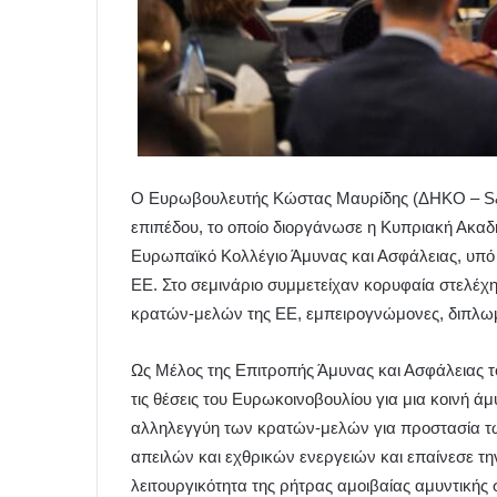
Ο Ευρωβουλευτής Κώστας Μαυρίδης (ΔΗΚΟ –
S
επιπέδου, το οποίο διοργάνωσε η Κυπριακή Ακαδ
Ευρωπαϊκό Κολλέγιο Άμυνας και Ασφάλειας, υπό 
ΕΕ. Στο σεμινάριο συμμετείχαν κορυφαία στελ
κρατών-μελών της ΕΕ, εμπειρογνώμονες, διπλωμά
Ως Μέλος της Επιτροπής Άμυνας και Ασφάλειας τ
τις θέσεις του Ευρωκοινοβουλίου για μια κοινή ά
αλληλεγγύη των κρατών-μελών για προστασία τω
απειλών και εχθρικών ενεργειών και επαίνεσε τη
λειτουργικότητα της ρήτρας αμοιβαίας αμυντική