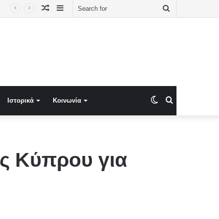
Random
Sidebar
Search
Article
for
Switch
Search
Ιστορικά
Κοινωνία
skin
for
ς Κύπρου για