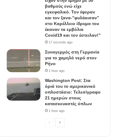
είχαν στην έρημο με 50
βαθμούς ενώ είχε
εγκεφαλικό. Τον έφεραν
και τον ξανα-”φυλάκισαν”
στο Καρέλλειο ίδρυμα του
έκαναν τα εμβόλια
Covid19 και τον έστειλαν!”
17 seconds ago
Συναγερμός στη Γερμανία
για το χαμηλό νερό στον
Ρήνο
1 hour ago
Washington Post: Στα
όριά του το αμερικανικό
οπλοστάσιο: Τελεσίγραφο
21 ημερών στους
κατασκευαστές όπλων
1 hour ago
P
N
r
e