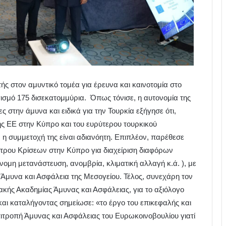
ής στον αμυντικό τομέα για έρευνα και καινοτομία στο
μό 175 δισεκατομμύρια. Όπως τόνισε, η αυτονομία της
 στην άμυνα και ειδικά για την Τουρκία εξήγησε ότι,
ης ΕΕ στην Κύπρο και του ευρύτερου τουρκικού
, η συμμετοχή της είναι αδιανόητη. Επιπλέον, παρέθεσε
τρου Κρίσεων στην Κύπρο για διαχείριση διαφόρων
νομη μετανάστευση, ανομβρία, κλιματική αλλαγή κ.ά. ), με
 Άμυνα και Ασφάλεια της Μεσογείου. Τέλος, συνεχάρη τον
ακής Ακαδημίας Άμυνας και Ασφάλειας, για το αξιόλογο
και καταλήγοντας σημείωσε: «το έργο του επικεφαλής και
τροπή Άμυνας και Ασφάλειας του Ευρωκοινοβουλίου γιατί