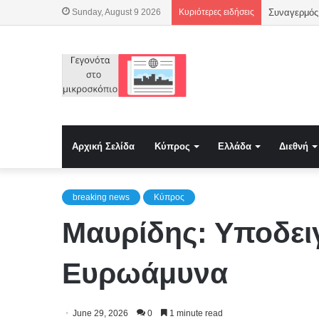
Sunday, August 9 2026
Κυριότερες ειδήσεις
Συναγερμός 
Αρχική Σελίδα
Κύπρος
Ελλάδα
Διεθνή
breaking news
Κύπρος
Μαυρίδης: Υποδει
Ευρωάμυνα
June 29, 2026
0
1 minute read