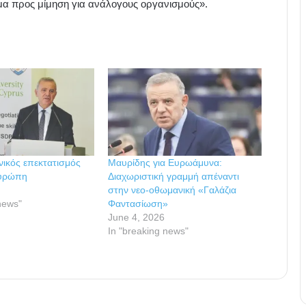
γμα προς μίμηση για ανάλογους οργανισμούς».
ικός επεκτατισμός
Μαυρίδης για Ευρωάμυνα:
Ευρώπη
Διαχωριστική γραμμή απέναντι
6
στην νεο-οθωμανική «Γαλάζια
news"
Φαντασίωση»
June 4, 2026
In "breaking news"