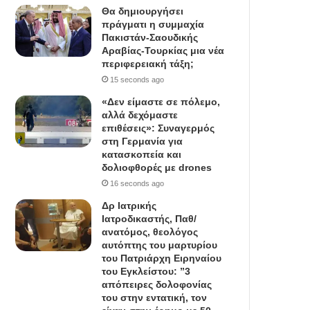
Θα δημιουργήσει
πράγματι η συμμαχία
Πακιστάν-Σαουδικής
Αραβίας-Τουρκίας μια νέα
περιφερειακή τάξη;
15 seconds ago
«Δεν είμαστε σε πόλεμο,
αλλά δεχόμαστε
επιθέσεις»: Συναγερμός
στη Γερμανία για
κατασκοπεία και
δολιοφθορές με drones
16 seconds ago
Δρ Ιατρικής
Ιατροδικαστής, Παθ/
ανατόμος, θεολόγος
αυτόπτης του μαρτυρίου
του Πατριάρχη Ειρηναίου
του Εγκλείστου: ”3
απόπειρες δολοφονίας
του στην εντατική, τον