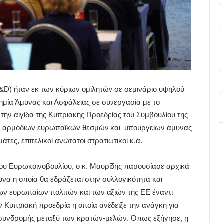
&
D
) ήταν εκ των κύριων ομιλητών σε σεμινάριο υψηλού
ημία Άμυνας και Ασφάλειας σε συνεργασία με το
την αιγίδα της Κυπριακής Προεδρίας του Συμβουλίου της
έχη αρμόδιων ευρωπαϊκών θεσμών και υπουργείων άμυνας
τες, επιτελικοί ανώτατοι στρατιωτικοί κ.ά.
ου Ευρωκοινοβουλίου, ο κ. Μαυρίδης παρουσίασε αρχικά
μυνα η οποία θα εδράζεται στην συλλογικότητα και
ν ευρωπαίων πολιτών και των αξιών της ΕΕ έναντι
ν Κυπριακή προεδρία η οποία ανέδειξε την ανάγκη για
ς συνδρομής μεταξύ των κρατών-μελών. Όπως εξήγησε, η