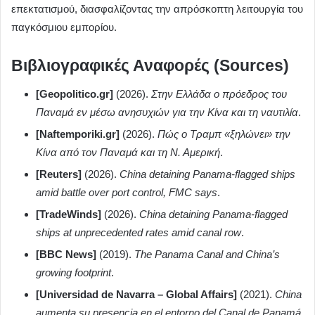
επεκτατισμού, διασφαλίζοντας την απρόσκοπτη λειτουργία του
παγκόσμιου εμπορίου.
Βιβλιογραφικές Αναφορές (Sources)
[Geopolitico.gr]
(2026).
Στην Ελλάδα ο πρόεδρος του
Παναμά εν μέσω ανησυχιών για την Κίνα και τη ναυτιλία
.
[Naftemporiki.gr]
(2026).
Πώς ο Τραμπ «ξηλώνει» την
Κίνα από τον Παναμά και τη Ν. Αμερική
.
[Reuters]
(2026).
China detaining Panama-flagged ships
amid battle over port control, FMC says
.
[TradeWinds]
(2026).
China detaining Panama-flagged
ships at unprecedented rates amid canal row
.
[BBC News]
(2019).
The Panama Canal and China’s
growing footprint
.
[Universidad de Navarra – Global Affairs]
(2021).
China
aumenta su presencia en el entorno del Canal de Panamá
.