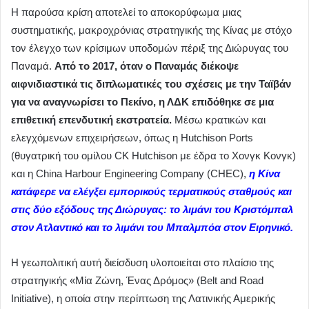
Η παρούσα κρίση αποτελεί το αποκορύφωμα μιας
συστηματικής, μακροχρόνιας στρατηγικής της Κίνας με στόχο
τον έλεγχο των κρίσιμων υποδομών πέριξ της Διώρυγας του
Παναμά.
Από το 2017, όταν ο Παναμάς διέκοψε
αιφνιδιαστικά τις διπλωματικές του σχέσεις με την Ταϊβάν
για να αναγνωρίσει το Πεκίνο, η ΛΔΚ επιδόθηκε σε μια
επιθετική επενδυτική εκστρατεία.
Μέσω κρατικών και
ελεγχόμενων επιχειρήσεων, όπως η Hutchison Ports
(θυγατρική του ομίλου CK Hutchison με έδρα το Χονγκ Κονγκ)
και η China Harbour Engineering Company (CHEC),
η Κίνα
κατάφερε να ελέγξει εμπορικούς τερματικούς σταθμούς και
στις δύο εξόδους της Διώρυγας: το λιμάνι του Κριστόμπαλ
στον Ατλαντικό και το λιμάνι του Μπαλμπόα στον Ειρηνικό.
Η γεωπολιτική αυτή διείσδυση υλοποιείται στο πλαίσιο της
στρατηγικής «Μία Ζώνη, Ένας Δρόμος» (Belt and Road
Initiative), η οποία στην περίπτωση της Λατινικής Αμερικής