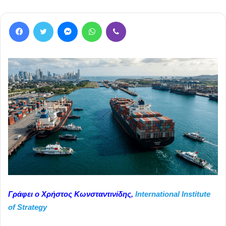
Facebook
Twitter
Messenger
WhatsApp
Viber
Γράφει ο Χρήστος Κωνσταντινίδης,
International Institute
of Strategy