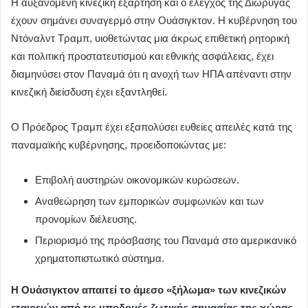
Η αυξανόμενη κινεζική εξάρτηση και ο έλεγχος της Διώρυγας
έχουν σημάνει συναγερμό στην Ουάσιγκτον. Η κυβέρνηση του
Ντόναλντ Τραμπ, υιοθετώντας μια άκρως επιθετική ρητορική
και πολιτική προστατευτισμού και εθνικής ασφάλειας, έχει
διαμηνύσει στον Παναμά ότι η ανοχή των ΗΠΑ απέναντι στην
κινεζική διείσδυση έχει εξαντληθεί.
Ο Πρόεδρος Τραμπ έχει εξαπολύσει ευθείες απειλές κατά της
παναμαϊκής κυβέρνησης, προειδοποιώντας με:
Επιβολή αυστηρών οικονομικών κυρώσεων.
Αναθεώρηση των εμπορικών συμφωνιών και των
προνομίων διέλευσης.
Περιορισμό της πρόσβασης του Παναμά στο αμερικανικό
χρηματοπιστωτικό σύστημα.
Η Ουάσιγκτον απαιτεί το άμεσο «ξήλωμα» των κινεζικών
εταιρειών από τις υποδομές ζωτικής σημασίας της χώρας.