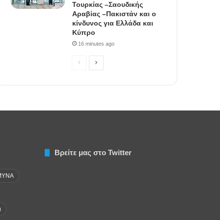
Τουρκίας –Σαουδικής
Αραβίας –Πακιστάν και ο
κίνδυνος για Ελλάδα και
Κύπρο
16 minutes ago
P
N
r
e
e
x
v
t
i
p
o
a
u
g
Βρείτε μας στο Twitter
s
e
p
ΜΥΝΑ
a
g
α
e