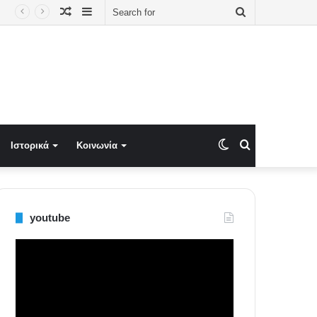
Random
Sidebar
Search
Article
for
Switch
Search
Ιστορικά
Κοινωνία
skin
for
youtube