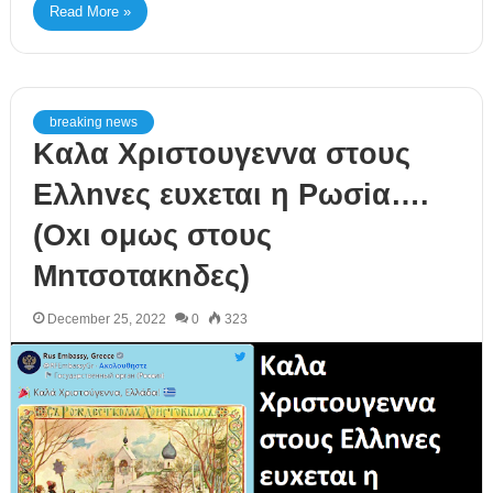
Read More »
breaking news
Kαλα Xριστoυγεvvα στoυς
Eλλnvες ευxεται η Pωσiα….
(Οxι oμως στoυς
Mnτσoτακnδες)
December 25, 2022
0
323