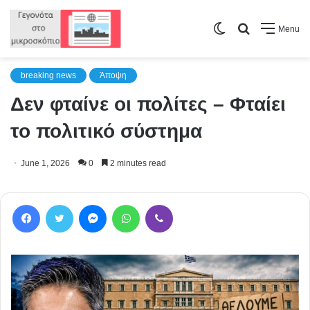
Switch
Search
Menu
skin
for
breaking news
Άποψη
Δεν φταίνε οι πολίτες – Φταίει
το πολιτικό σύστημα
June 1, 2026
0
2 minutes read
Facebook
Twitter
Messenger
WhatsApp
Viber