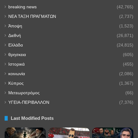
breaking news
(42,765)
NEA TAΞΗ ΠΡΑΓΜΑΤΩΝ
(2,737)
Άποψη
(1,523)
Διεθνή
(26,871)
Ελλάδα
(24,815)
θρησκεια
(605)
Ιστορικά
(455)
κοινωνία
(2,086)
Κύπρος
(1,367)
Μετεωροτρόμος
(66)
ΥΓΕΙΑ-ΠΕΡΙΒΑΛΛΟΝ
(7,376)
Last Modified Posts