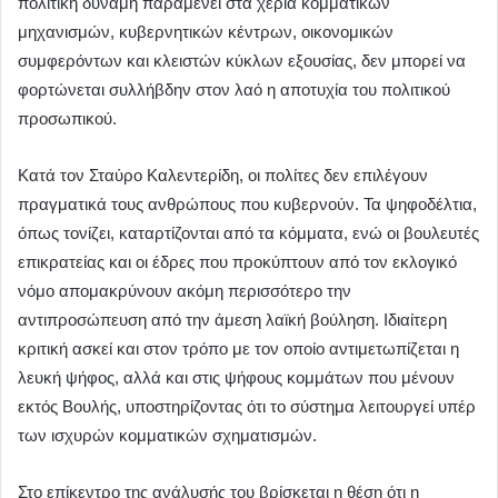
πολιτική δύναμη παραμένει στα χέρια κομματικών
μηχανισμών, κυβερνητικών κέντρων, οικονομικών
συμφερόντων και κλειστών κύκλων εξουσίας, δεν μπορεί να
φορτώνεται συλλήβδην στον λαό η αποτυχία του πολιτικού
προσωπικού.
Κατά τον Σταύρο Καλεντερίδη, οι πολίτες δεν επιλέγουν
πραγματικά τους ανθρώπους που κυβερνούν. Τα ψηφοδέλτια,
όπως τονίζει, καταρτίζονται από τα κόμματα, ενώ οι βουλευτές
επικρατείας και οι έδρες που προκύπτουν από τον εκλογικό
νόμο απομακρύνουν ακόμη περισσότερο την
αντιπροσώπευση από την άμεση λαϊκή βούληση. Ιδιαίτερη
κριτική ασκεί και στον τρόπο με τον οποίο αντιμετωπίζεται η
λευκή ψήφος, αλλά και στις ψήφους κομμάτων που μένουν
εκτός Βουλής, υποστηρίζοντας ότι το σύστημα λειτουργεί υπέρ
των ισχυρών κομματικών σχηματισμών.
Στο επίκεντρο της ανάλυσής του βρίσκεται η θέση ότι η