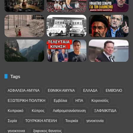
Tags
ΑΣΦΑΛΕΙΑ-ΑΜΥΝΑ
ΕΘΝΙΚΗ ΑΜΥΝΑ
ΕΛΛΑΔΑ
ΕΜΒΌΛΙΟ
ΕΞΩΤΕΡΙΚΗ ΠΟΛΙΤΙΚΗ
Εμβόλια
ΗΠΑ
Κορονοϊός
Κυπριακό
Κύπρος
Λαθρομετανάστευση
ΞΑΦΝΙΚΙΤΙΔΑ
Συρία
ΤΟΥΡΚΙΚΗ ΑΠΕΙΛΗ
Τουρκία
γενοκτονία
γενοκτονια
ξαφνικος θανατος