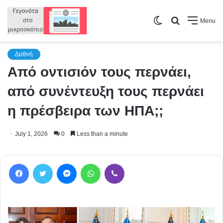
Switch
Search
Menu
skin
for
Διεθνή
Από οντισιόν τους περνάει,
από συνέντευξη τους περνάει
η πρέσβειρα των ΗΠΑ;;
July 1, 2026
0
Less than a minute
Facebook
Twitter
Messenger
WhatsApp
Viber