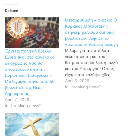
Related
Μεταρρύθμιση – φιάσκο: Ο
Κυριάκος Μητσοτάκης
στήνει μηχανισμό ομηρίας
βουλευτών, βαφτίζει το
«ρουσφέτι» θεσμική αλλαγή
Μιλάμε για την απόλυτη
Έρχεται πολιτική θύελλα!
γελοιοποίηση και του
Εννέα είναι στο σύνολο οι
θεσμού του βουλευτή, αλλά
δικογραφίες που θα
και του Υπουργού! Όπως
αποσταλούν από την
είχαμε αποκαλύψει χθες,
Ευρωπαϊκή Εισαγγελία –
ο πρωθυπουργός Κυριάκος
April 6, 2026
Μπλεγμένοι πάνω από 50
Μητσοτάκης, αναζητούσε
In "breaking news"
βουλευτές της Νέας
κάθε τρόπο για να καλμάρει
Δημοκρατίας
τους βουλευτές του, μετά
April 7, 2026
τις προειδοποιήσεις που
In "breaking news"
του είχαν στείλει ότι θα
αντιδράσουν στο άδειασμα
που τους έκανε με αφορμή
το σκάνδαλο του
ΟΠΕΚΕΠΕ.Αποτέλεσμα