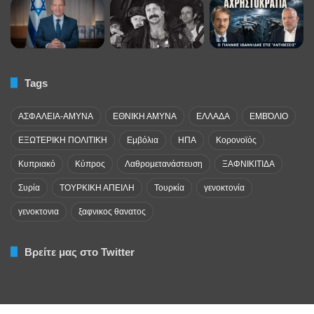
Tags
ΑΣΦΑΛΕΙΑ-ΑΜΥΝΑ
ΕΘΝΙΚΗ ΑΜΥΝΑ
ΕΛΛΑΔΑ
ΕΜΒΌΛΙΟ
ΕΞΩΤΕΡΙΚΗ ΠΟΛΙΤΙΚΗ
Εμβόλια
ΗΠΑ
Κορονοϊός
Κυπριακό
Κύπρος
Λαθρομετανάστευση
ΞΑΦΝΙΚΙΤΙΔΑ
Συρία
ΤΟΥΡΚΙΚΗ ΑΠΕΙΛΗ
Τουρκία
γενοκτονία
γενοκτονια
ξαφνικος θανατος
Βρείτε μας στο Twitter