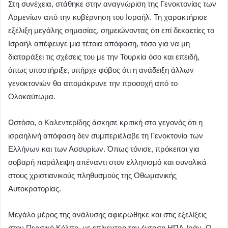
Στη συνέχεια, στάθηκε στην αναγνώριση της Γενοκτονίας των
Αρμενίων από την κυβέρνηση του Ισραήλ. Τη χαρακτήρισε
εξέλιξη μεγάλης σημασίας, σημειώνοντας ότι επί δεκαετίες το
Ισραήλ απέφευγε μια τέτοια απόφαση, τόσο για να μη
διαταράξει τις σχέσεις του με την Τουρκία όσο και επειδή,
όπως υποστήριξε, υπήρχε φόβος ότι η ανάδειξη άλλων
γενοκτονιών θα απομάκρυνε την προσοχή από το
Ολοκαύτωμα.
Ωστόσο, ο Καλεντερίδης άσκησε κριτική στο γεγονός ότι η
ισραηλινή απόφαση δεν συμπεριέλαβε τη Γενοκτονία των
Ελλήνων και των Ασσυρίων. Όπως τόνισε, πρόκειται για
σοβαρή παράλειψη απέναντι στον ελληνισμό και συνολικά
στους χριστιανικούς πληθυσμούς της Οθωμανικής
Αυτοκρατορίας.
Μεγάλο μέρος της ανάλυσης αφιερώθηκε και στις εξελίξεις
στον Περσικό Κόλπο, με επίκεντρο την ένταση ΗΠΑ-Ιράν. Ο