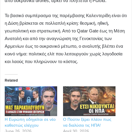
από ουκρανικά drones, αρκεί να πλήττεται η Ρωσία.
Το βασικό συμπέρασμα της παρέμβασης Καλεντερίδη είναι ότι
η Δύση βρίσκεται σε πολλαπλή κρίση: θεσμική, ηθική,
γεωπολιτική και στρατιωτική. Από το Qatar Gate έως τη Μέση
Ανατολή και από την αναγνώριση της Γενοκτονίας των
Αρμενίων έως το ουκρανικό μέτωπο, ο αναλυτής βλέπει ένα
κοινό νήμα: πολιτικές ελίτ που λειτουργούν χωρίς λογοδοσία
και λαούς που πληρώνουν το κόστος.
Related
Η Ευρώπη οδηγείται σε νέο
Ο Πούτιν ξέρει πλέον πως
καθεστώς ελέγχου
να διαλύσει τις ΗΠΑ!
June 26, 2026
April 30, 2026