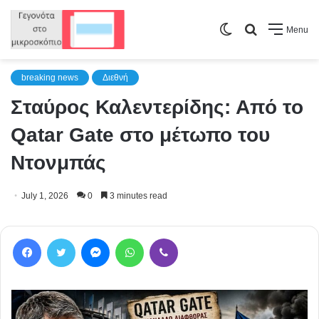
Switch
Search
Menu
skin
for
breaking news
Διεθνή
Σταύρος Καλεντερίδης: Από το
Qatar Gate στο μέτωπο του
Ντονμπάς
July 1, 2026
0
3 minutes read
Facebook
Twitter
Messenger
WhatsApp
Viber