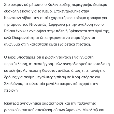
Στο ουκρανικό μέτωπο, ο Καλεντερίδης περιέγραψε ιδιαίτερα
δύσκολη εικόνα για το Κίεβο. Επικεντρώθηκε στην
Κωνσταντινίβκα, την οποία χαρακτήρισε κρίσιμο φρούριο για
την άμυνα του Ντονμπάς. Σύμφωνα με την ανάλυσή του, οι
Ρώσοι έχουν εισχωρήσει στην πόλη ή βρίσκονται στα όριά της,
ενώ Ουκρανοί στρατιώτες φέρονται να παραδέχονται
ανώνυμα ότι η κατάσταση είναι εξαιρετικά πιεστική.
Ο ίδιος υποστήριξε ότι η ρωσική τακτική είναι γνωστή:
περικύκλωση, αποκοπή γραμμών ανεφοδιασμού και σταδιακή
κατάληψη. Αν πέσει η Κωνσταντινίβκα, όπως είπε, ανοίγει ο
δρόμος για ακόμη μεγαλύτερη πίεση σε Κραματόρσκ και
Σλοβιάνσκ, τα τελευταία μεγάλα ουκρανικά οχυρά στην
περιοχή.
Ιδιαίτερα ανησυχητική χαρακτήρισε και την πιθανότητα
ρωσικού ναυτικού αποκλεισμού των λιμανιών Μικολάιβ και