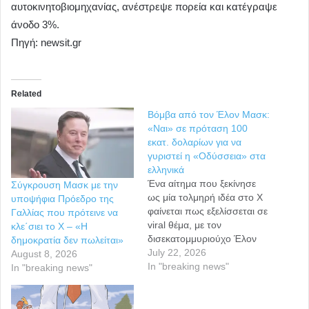
αυτοκινητοβιομηχανίας, ανέστρεψε πορεία και κατέγραψε
άνοδο 3%.
Πηγή: newsit.gr
Related
Βόμβα από τον Έλον Μασκ:
«Ναι» σε πρόταση 100
εκατ. δολαρίων για να
γυριστεί η «Οδύσσεια» στα
ελληνικά
Ένα αίτημα που ξεκίνησε
Σύγκρουση Μασκ με την
ως μία τολμηρή ιδέα στο X
υποψήφια Πρόεδρο της
φαίνεται πως εξελίσσεται σε
Γαλλίας που πρότεινε να
viral θέμα, με τον
κλε΄σιει το X – «Η
δισεκατομμυριούχο Έλον
δημοκρατία δεν πωλείται»
Μασκ να δηλώνει έτοιμος να
July 22, 2026
August 8, 2026
χρηματοδοτήσει μια
In "breaking news"
In "breaking news"
κινηματογραφική μεταφορά
της ομηρικής «Οδύσσειας»
υπό τη σκηνοθετική