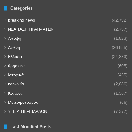
Categories
breaking news
(42,792)
NEA TAΞΗ ΠΡΑΓΜΑΤΩΝ
(2,737)
Άποψη
(1,523)
Διεθνή
(26,885)
Ελλάδα
(24,833)
θρησκεια
(605)
Ιστορικά
(455)
κοινωνία
(2,086)
Κύπρος
(1,367)
Μετεωροτρόμος
(66)
ΥΓΕΙΑ-ΠΕΡΙΒΑΛΛΟΝ
(7,377)
Last Modified Posts