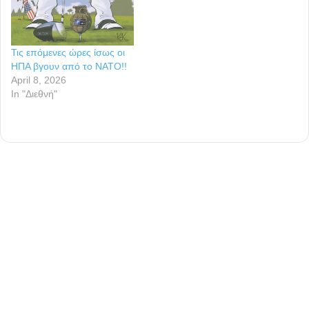
επιμέλεια του Μελ
Γκίμπσον. Όλα άρχισαν
όταν ο χρήστης John Carter
Τις επόμενες ώρες ίσως οι
εξέφρασε δημόσια την
ΗΠΑ βγουν από το ΝΑΤΟ!!
επιθυμία του να…
April 8, 2026
In "Διεθνή"