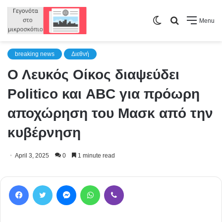
Switch
Search
Menu
skin
for
breaking news
Διεθνή
Ο Λευκός Οίκος διαψεύδει
Politico και ABC για πρόωρη
αποχώρηση του Μασκ από την
κυβέρνηση
April 3, 2025
0
1 minute read
Facebook
Twitter
Messenger
WhatsApp
Viber