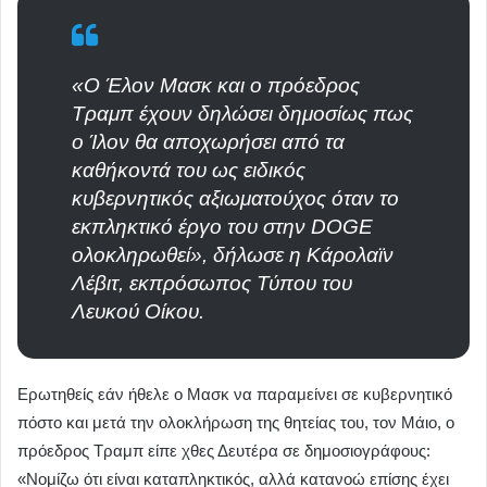
«Ο Έλον Μασκ και ο πρόεδρος
Τραμπ έχουν δηλώσει δημοσίως πως
ο Ίλον θα αποχωρήσει από τα
καθήκοντά του ως ειδικός
κυβερνητικός αξιωματούχος όταν το
εκπληκτικό έργο του στην DOGE
ολοκληρωθεί», δήλωσε η Κάρολαϊν
Λέβιτ, εκπρόσωπος Τύπου του
Λευκού Οίκου.
Ερωτηθείς εάν ήθελε ο Μασκ να παραμείνει σε κυβερνητικό
πόστο και μετά την ολοκλήρωση της θητείας του, τον Μάιο, ο
πρόεδρος Τραμπ είπε χθες Δευτέρα σε δημοσιογράφους:
«Νομίζω ότι είναι καταπληκτικός, αλλά κατανοώ επίσης έχει