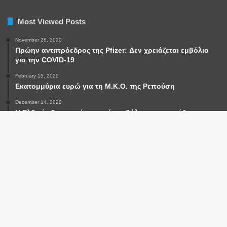
Most Viewed Posts
November 28, 2020
Πρώην αντιπρόεδρος της Pfizer: Δεν χρειάζεται εμβόλιο
για την COVID-19
February 15, 2020
Εκατομμύρια ευρώ για τη Μ.Κ.Ο. της Ρεπούση
December 14, 2020
Η Ελβετία δεν εγκρίνει τα νέα εμβόλια και ετοιμάζεται για
δημοψήφισμα
Categories
Ba
breaking news
(42,775)
to
NEA TAΞΗ ΠΡΑΓΜΑΤΩΝ
(2,737)
top
Άποψη
(1,523)
but
Διεθνή
(26,878)