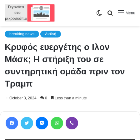
Switch
Search
Menu
skin
for
breaking news
Διεθνή
Κρυφός ευεργέτης ο Ιλον
Μάσκ; Η στήριξη του σε
συντηρητική ομάδα πριν τον
Τραμπ
October 3, 2024
0
Less than a minute
Facebook
Twitter
Messenger
WhatsApp
Viber