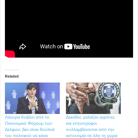
Related
Λάουρα Κοβέσι από το
Δεκάδες γαλάζιοι αγρότες
Οικονομικό Φόρουμ των
και κτηνοτρόφοι
Δελφών: Δεν είναι δουλειά
συλλαμβάνονται από την
του πολιτικού να κάνει
αστυνομία σε όλη τη χώρα