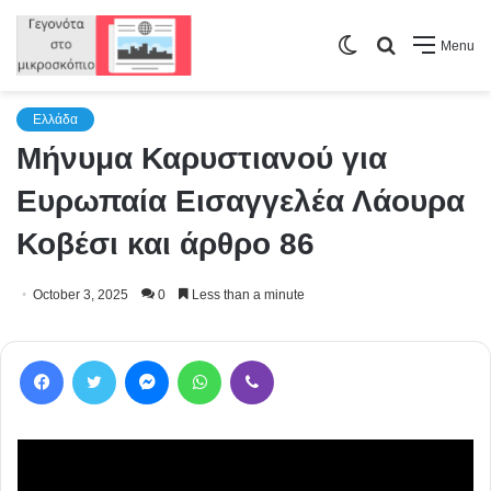
Switch
Search
Menu
skin
for
Ελλάδα
Μήνυμα Καρυστιανού για
Ευρωπαία Εισαγγελέα Λάουρα
Κοβέσι και άρθρο 86
October 3, 2025
0
Less than a minute
Facebook
Twitter
Messenger
WhatsApp
Viber