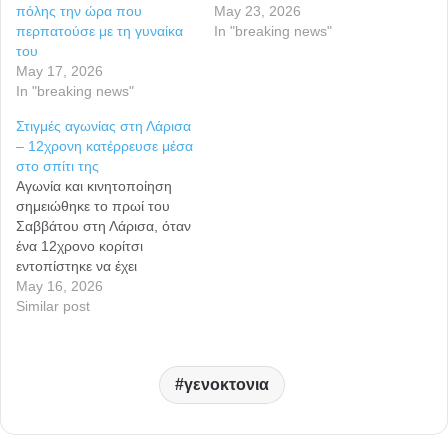
πόλης την ώρα που
May 23, 2026
περπατούσε με τη γυναίκα
In "breaking news"
του
May 17, 2026
In "breaking news"
Στιγμές αγωνίας στη Λάρισα
– 12χρονη κατέρρευσε μέσα
στο σπίτι της
Αγωνία και κινητοποίηση
σημειώθηκε το πρωί του
Σαββάτου στη Λάρισα, όταν
ένα 12χρονο κορίτσι
εντοπίστηκε να έχει
καταρρεύσει μέσα στο σπίτι
May 16, 2026
του. Το περιστατικό συνέβη
Similar post
γύρω στις 7 το πρωί, με την
οικογένεια να ειδοποιεί
άμεσα το ΕΚΑΒ. Μέσα σε
γενοκτονια
μόλις λίγα λεπτά έφτασε στο
σημείο το πρώτο
ασθενοφόρο, ενώ…