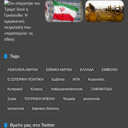
Tags
ΑΣΦΑΛΕΙΑ-ΑΜΥΝΑ
ΕΘΝΙΚΗ ΑΜΥΝΑ
ΕΛΛΑΔΑ
ΕΜΒΌΛΙΟ
ΕΞΩΤΕΡΙΚΗ ΠΟΛΙΤΙΚΗ
Εμβόλια
ΗΠΑ
Κορονοϊός
Κυπριακό
Κύπρος
Λαθρομετανάστευση
ΞΑΦΝΙΚΙΤΙΔΑ
Συρία
ΤΟΥΡΚΙΚΗ ΑΠΕΙΛΗ
Τουρκία
γενοκτονία
γενοκτονια
ξαφνικος θανατος
Βρείτε μας στο Twitter