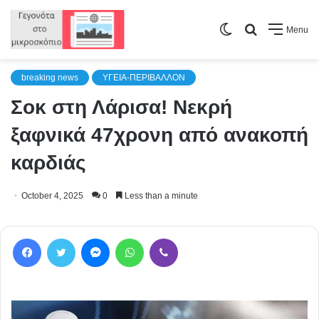
Switch
Search
Menu
skin
for
breaking news
ΥΓΕΙΑ-ΠΕΡΙΒΑΛΛΟΝ
Σοκ στη Λάρισα! Νεκρή
ξαφνικά 47χρονη από ανακοπή
καρδιάς
October 4, 2025
0
Less than a minute
Facebook
Twitter
Messenger
WhatsApp
Viber