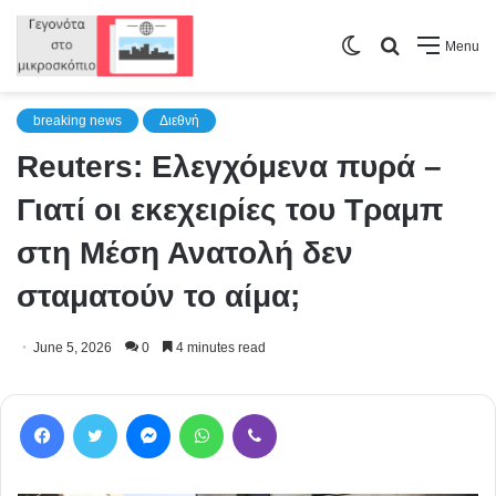
Switch
Search
Menu
skin
for
breaking news
Διεθνή
Reuters: Ελεγχόμενα πυρά –
Γιατί οι εκεχειρίες του Τραμπ
στη Μέση Ανατολή δεν
σταματούν το αίμα;
June 5, 2026
0
4 minutes read
Facebook
Twitter
Messenger
WhatsApp
Viber