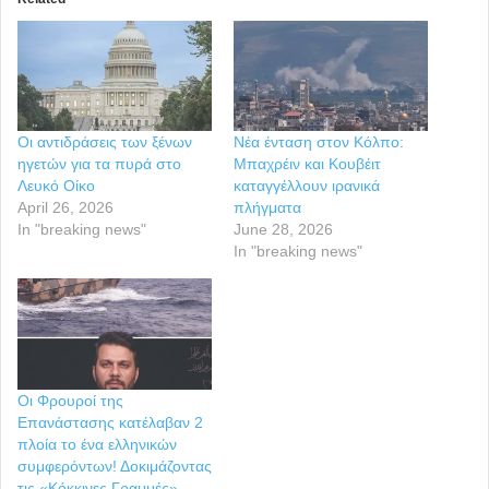
Οι αντιδράσεις των ξένων
Νέα ένταση στον Κόλπο:
ηγετών για τα πυρά στο
Μπαχρέιν και Κουβέιτ
Λευκό Οίκο
καταγγέλλουν ιρανικά
April 26, 2026
πλήγματα
In "breaking news"
June 28, 2026
In "breaking news"
Οι Φρουροί της
Επανάστασης κατέλαβαν 2
πλοία το ένα ελληνικών
συμφερόντων! Δοκιμάζοντας
τις «Κόκκινες Γραμμές»