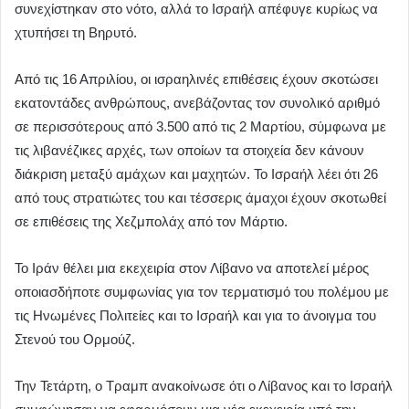
συνεχίστηκαν στο νότο, αλλά το Ισραήλ απέφυγε κυρίως να
χτυπήσει τη Βηρυτό.
Από τις 16 Απριλίου, οι ισραηλινές επιθέσεις έχουν σκοτώσει
εκατοντάδες ανθρώπους, ανεβάζοντας τον συνολικό αριθμό
σε περισσότερους από 3.500 από τις 2 Μαρτίου, σύμφωνα με
τις λιβανέζικες αρχές, των οποίων τα στοιχεία δεν κάνουν
διάκριση μεταξύ αμάχων και μαχητών. Το Ισραήλ λέει ότι 26
από τους στρατιώτες του και τέσσερις άμαχοι έχουν σκοτωθεί
σε επιθέσεις της Χεζμπολάχ από τον Μάρτιο.
Το Ιράν θέλει μια εκεχειρία στον Λίβανο να αποτελεί μέρος
οποιασδήποτε συμφωνίας για τον τερματισμό του πολέμου με
τις Ηνωμένες Πολιτείες και το Ισραήλ και για το άνοιγμα του
Στενού του Ορμούζ.
Την Τετάρτη, ο Τραμπ ανακοίνωσε ότι ο Λίβανος και το Ισραήλ