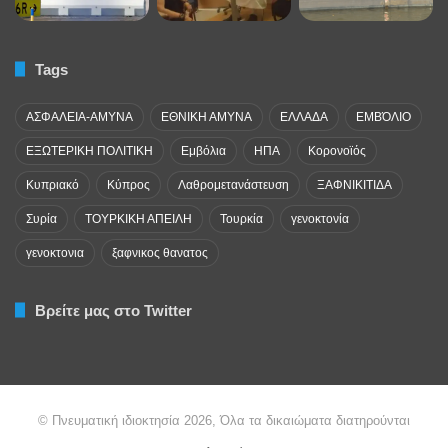
Tags
ΑΣΦΑΛΕΙΑ-ΑΜΥΝΑ
ΕΘΝΙΚΗ ΑΜΥΝΑ
ΕΛΛΑΔΑ
ΕΜΒΌΛΙΟ
ΕΞΩΤΕΡΙΚΗ ΠΟΛΙΤΙΚΗ
Εμβόλια
ΗΠΑ
Κορονοϊός
Κυπριακό
Κύπρος
Λαθρομετανάστευση
ΞΑΦΝΙΚΙΤΙΔΑ
Συρία
ΤΟΥΡΚΙΚΗ ΑΠΕΙΛΗ
Τουρκία
γενοκτονία
γενοκτονια
ξαφνικος θανατος
Βρείτε μας στο Twitter
© Πνευματική ιδιοκτησία 2026, Όλα τα δικαιώματα διατηρούνται