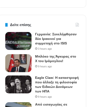
Δείτε επίσης
Γερμανία: Συνελήφθησαν
δύο Ιρακινοί για
συμμετοχή στο ISIS
3 hours ago
Μπλόκο της Άγκυρας στο
X του Ιμάμογλου!
9 hours ago
Eagle Claw: Η καταστροφή
που άλλαξε τη φιλοσοφία
των Ειδικών Δυνάμεων
των ΗΠΑ
9 hours ago
Από εισαγωγέας σε