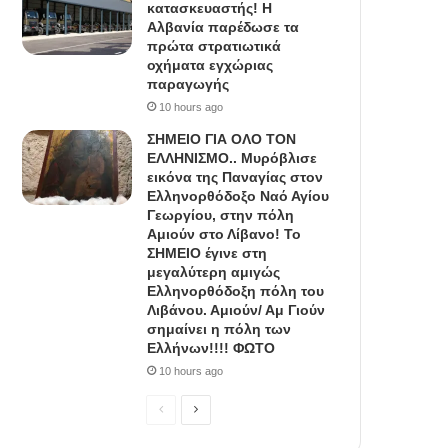
κατασκευαστής! Η
Αλβανία παρέδωσε τα
πρώτα στρατιωτικά
οχήματα εγχώριας
παραγωγής
10 hours ago
ΣΗΜΕΙΟ ΓΙΑ ΟΛΟ ΤΟΝ
ΕΛΛΗΝΙΣΜΟ.. Μυρόβλισε
εικόνα της Παναγίας στον
Ελληνορθόδοξο Ναό Αγίου
Γεωργίου, στην πόλη
Αμιούν στο Λίβανο! Το
ΣΗΜΕΙΟ έγινε στη
μεγαλύτερη αμιγώς
Ελληνορθόδοξη πόλη του
Λιβάνου. Αμιούν/ Αμ Γιούν
σημαίνει η πόλη των
Ελλήνων!!!! ΦΩΤΟ
10 hours ago
P
N
r
e