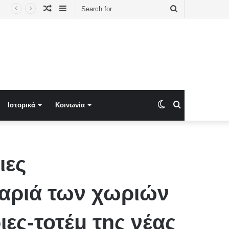
Random
Sidebar
Search
Article
for
Switch
Search
Ιστορικά
Κοινωνία
skin
for
ιες
αριά των χωριών
ες-τοτέμ της νέας