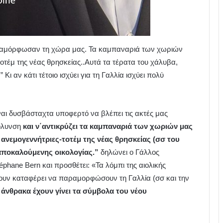
αραμόρφωσαν τη χώρα μας. Τα καμπαναριά των χωριών
οτέμ της νέας θρησκείας..Αυτά τα τέρατα του χάλυβα,
ι αν κάτι τέτοιο ισχύει για τη Γαλλία ισχύει πολύ
ναι δυσβάσταχτα υποφερτό να βλέπει τις ακτές μας
μόλυνση
και ν΄αντικρύζει τα καμπαναριά των χωριών μας
 ανεμογεννήτριες-τοτέμ της νέας θρησκείας (σσ του
αποκαλούμενης οικολογίας.”
δηλώνει ο Γάλλος
phane Bern και προσθέτει: «Τα λόμπι της αιολικής
χουν καταφέρει να παραμορφώσουν τη Γαλλία (σσ και την
 άνθρακα έχουν γίνει τα σύμβολα του νέου