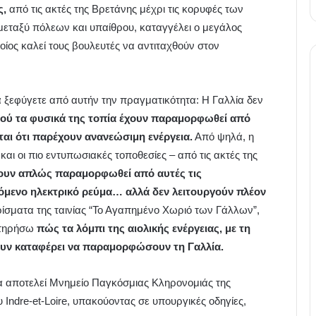
ς,
από τις ακτές της Βρετάνης μέχρι τις κορυφές των
εταξύ πόλεων και υπαίθρου, καταγγέλει ο μεγάλος
οίος καλεί τους βουλευτές να αντιταχθούν στον
 ξεφύγετε από αυτήν την πραγματικότητα: Η Γαλλία δεν
ού τα φυσικά της τοπία έχουν παραμορφωθεί από
ται ότι παρέχουν ανανεώσιμη ενέργεια.
Από ψηλά, η
αι οι πιο εντυπωσιακές τοποθεσίες – από τις ακτές της
ουν απλώς παραμορφωθεί από αυτές τις
τόμενο ηλεκτρικό ρεύμα… αλλά δεν λειτουργούν πλέον
ρίσματα της ταινίας “Το Αγαπημένο Χωριό των Γάλλων”,
ατηρήσω
πώς τα λόμπι της αιολικής ενέργειας, με τη
ουν καταφέρει να παραμορφώσουν τη Γαλλία.
ία αποτελεί Μνημείο Παγκόσμιας Κληρονομιάς της
Indre-et-Loire, υπακούοντας σε υπουργικές οδηγίες,