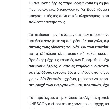
Οι ανεμογεννήτριες παραμορφώνουν τη γη μα
Πυρηναίων, ενώ διευρύνουν το ήδη βαθύ χάσμα μ
υπερασπιστής της πολιτιστικής κληρονομιάς, ο οπ
πολλαπλασιασμό τους.
Στη διαδρομή των διακοπών σας, δεν μπορείτε να
μοιάζει πλέον με τη γη που ρέει μέλι και γάλα,
αφ
αυτούς τους γίγαντες του χάλυβα που υποτίθε
αστική εξάπλωση είναι τρομακτική, καθώς ακόμη κ
Βρετάνης μέχρι τις κορυφές των Πυρηναίων – έ
χ
ανεμογεννήτριες, οι οποίες παράγουν διακοπ
σε περιόδους έντονης ζέστης
! Μέσα από τα γυ
για σχεδόν δεκαπέντε χρόνια, μπόρεσα να παρ
συνενοχή των ενεργειακών μας πολιτικών, έχ
Για παράδειγμα, στην κοιλάδα του Λίγηρα, η οπο
UNESCO για είκοσι πέντε χρόνια, ο νομάρχης του 