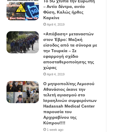
To 5G χτυπά την Ευρώπη
– Αντίο δέντρα, αντίο
Φύση, Καλώς ήρθες
Καρκίνε
April 4, 2019
«Απόβαση» μεταναστών
στον Έβρο: Μαζική
είσοδος από τα σύνορα με
την Τουρκία – Σε
εφαρμογή σχέδιο
αποσταθεροποίησης της
χώρας
April 4, 2019
Ο μητροπολίτης Λεμεσού
Αθανάσιος έκανε την
τελετή αγιασμού στο
Ισραηλινών συμφερόντων
Hadassah Medical Center
παρουσία του
Αρχιραβίνου της
Κύπρου!!!!
1 week ago