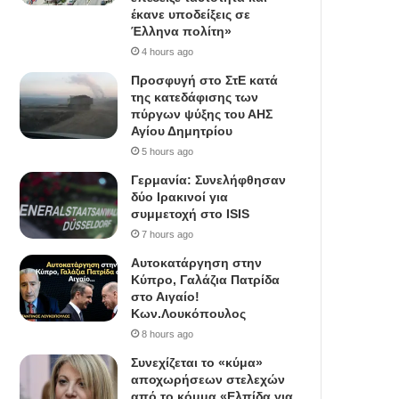
έκανε υποδείξεις σε
Έλληνα πολίτη»
4 hours ago
Προσφυγή στο ΣτΕ κατά
της κατεδάφισης των
πύργων ψύξης του ΑΗΣ
Αγίου Δημητρίου
5 hours ago
Γερμανία: Συνελήφθησαν
δύο Ιρακινοί για
συμμετοχή στο ISIS
7 hours ago
Αυτοκατάργηση στην
Κύπρο, Γαλάζια Πατρίδα
στο Αιγαίο!
Κων.Λουκόπουλος
8 hours ago
Συνεχίζεται το «κύμα»
αποχωρήσεων στελεχών
από το κόμμα «Ελπίδα για