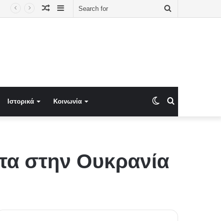
Random
Sidebar
Search
Article
for
Switch
Search
Ιστορικά
Κοινωνία
skin
for
ατα στην Ουκρανία