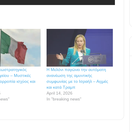
γεωστρατηγικός
Η Μελόνι παγώνει την αυτόματη
είου – Μυστικές
ανανέωση της αμυντικής
σορροπία ισχύος και
συμφωνίας με το Ισραήλ – Αιχμές
και κατά Τραμπ
6
April 14, 2026
news"
In "breaking news"