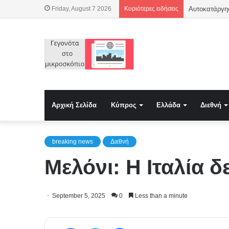
Friday, August 7 2026
Κυριότερες ειδήσεις
Αυτοκατάργησ
Αρχική Σελίδα
Κύπρος
Ελλάδα
Διεθνή
breaking news
Διεθνή
Μελόνι: Η Ιταλία 
September 5, 2025
0
Less than a minute
Facebook
Twitter
Messenger