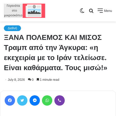
Switch
Search
Menu
skin
for
Διεθνή
ΞΑΝΑ ΠΟΛΕΜΟΣ ΚΑΙ ΜΙΣΟΣ
Τραμπ από την Άγκυρα: «η
εκεχειρία με το Ιράν τελείωσε.
Είναι καθάρματα. Τους μισώ!»
July 8, 2026
0
1 minute read
Facebook
Twitter
Messenger
WhatsApp
Viber