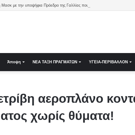
Σύγκρουση Μασκ με την υποψήφια Πρόεδρο της Γαλλίας που πρότεινε να κλε΄σιει το X – «Η δημοκρατία δεν πωλείται»
Άποψη
NEA TAΞΗ ΠΡΑΓΜΑΤΩΝ
ΥΓΕΙΑ-ΠΕΡΙΒΑΛΛΟΝ
ετρίβη αεροπλάνο κοντά
ατος χωρίς θύματα!