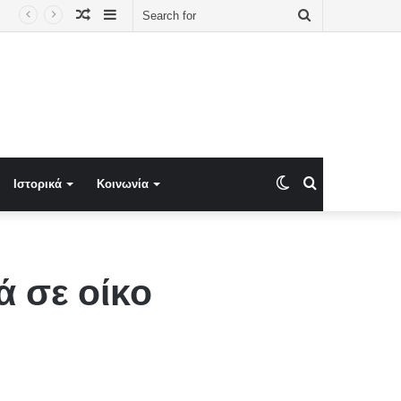
Random
Sidebar
Search
Article
for
Switch
Search
Ιστορικά
Κοινωνία
skin
for
 σε οίκο