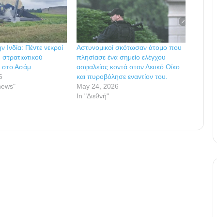
 Ινδία: Πέντε νεκροί
Αστυνομικοί σκότωσαν άτομο που
 στρατιωτικού
πλησίασε ένα σημείο ελέγχου
 στο Ασάμ
ασφαλείας κοντά στον Λευκό Οίκο
6
και πυροβόλησε εναντίον του.
news"
May 24, 2026
In "Διεθνή"