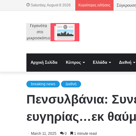
Saturday, August 8 2026
Κυριότερες ειδήσεις
Αρχική Σελίδα
Κύπρος
Ελλάδα
Διεθνή
breaking news
Διεθνή
Πενσυλβάνια: Συν
ευγηρίας…εκ θαύμ
March 11, 2025
0
1 minute read