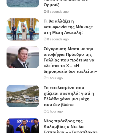
Ορμούζ
8 seconds ago
Τι θα αλλάξει η
«συμφωνία της Μέκκας»
στη Μέση Ανατολή;
8 seconds ago
Σύγκρουση Μασκ με την
υποψήφια Πρόεδρο της
Γαλλίας που πρότεινε να
κλε΄σιει το X – «Η
δημοκρατία δεν πωλείται»
1 hour ago
Το τετελεσμένο που
χτίζεται σιωπηλά: γιατί η
Ελλάδα χάνει μια μάχη
που δεν βλέπει
1 hour ago
Νέος πρόεδρος της
Κολομβίας ο Ντε λα
Εσπριέγια – «Ταφόπλακα»