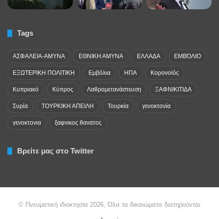
Tags
ΑΣΦΑΛΕΙΑ-ΑΜΥΝΑ
ΕΘΝΙΚΗ ΑΜΥΝΑ
ΕΛΛΑΔΑ
ΕΜΒΌΛΙΟ
ΕΞΩΤΕΡΙΚΗ ΠΟΛΙΤΙΚΗ
Εμβόλια
ΗΠΑ
Κορονοϊός
Κυπριακό
Κύπρος
Λαθρομετανάστευση
ΞΑΦΝΙΚΙΤΙΔΑ
Συρία
ΤΟΥΡΚΙΚΗ ΑΠΕΙΛΗ
Τουρκία
γενοκτονία
γενοκτονια
ξαφνικος θανατος
Βρείτε μας στο Twitter
© Πνευματική ιδιοκτησία 2026, Όλα τα δικαιώματα διατηρούνται