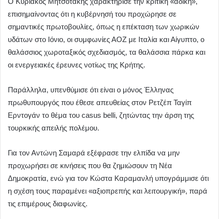
Ο Κυριάκος Μητσοτάκης χαρακτήρισε την κριτική «άδικη»,
επισημαίνοντας ότι η κυβέρνησή του προχώρησε σε
σημαντικές πρωτοβουλίες, όπως η επέκταση των χωρικών
υδάτων στο Ιόνιο, οι συμφωνίες ΑΟΖ με Ιταλία και Αίγυπτο, ο
θαλάσσιος χωροταξικός σχεδιασμός, τα θαλάσσια πάρκα και
οι ενεργειακές έρευνες νοτίως της Κρήτης.
Παράλληλα, υπενθύμισε ότι είναι ο μόνος Έλληνας
πρωθυπουργός που έθεσε απευθείας στον Ρετζέπ Ταγίπ
Ερντογάν το θέμα του casus belli, ζητώντας την άρση της
τουρκικής απειλής πολέμου.
Για τον Αντώνη Σαμαρά εξέφρασε την ελπίδα να μην
προχωρήσει σε κινήσεις που θα ζημιώσουν τη Νέα
Δημοκρατία, ενώ για τον Κώστα Καραμανλή υπογράμμισε ότι
η σχέση τους παραμένει «αξιοπρεπής και λειτουργική», παρά
τις επιμέρους διαφωνίες.