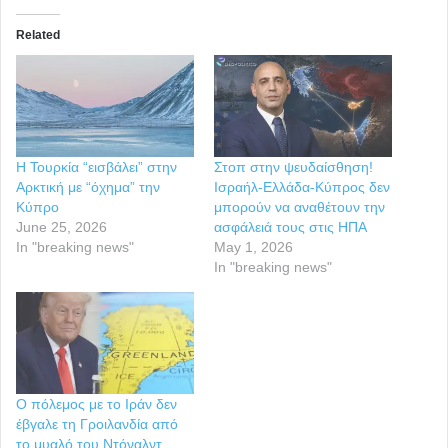
Related
H Τουρκία “εισβάλει” στην
Στοπ στην ψευδαίσθηση!
Αρκτική με “όχημα” την
Ισραήλ-Ελλάδα-Κύπρος δεν
Κύπρο
μπορούν να αναθέτουν την
June 25, 2026
ασφάλειά τους στις ΗΠΑ
In "breaking news"
May 1, 2026
In "breaking news"
Ο πόλεμος με το Ιράν δεν
έβγαλε τη Γροιλανδία από
το μυαλό του Ντόναλντ