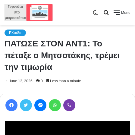
Switch
Search
Menu
skin
for
Ελλάδα
ΠΑΤΩΣΕ ΣΤΟΝ ΑΝΤ1: Το
πέταξε ο Μητσοτάκης, τρέμει
την τιμωρία
June 12, 2026
0
Less than a minute
Facebook
Twitter
Messenger
WhatsApp
Viber