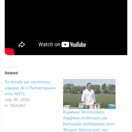
Related
Το πέταξε για ταυτότητες
κάμερες AI ο Παπαστεργίου
στον ΑΝΤ1
July 30, 2026
In "Ελλάδα"
Κυριάκος Μητσοτάκης:
Λαμβάνει επιδότηση για
βιολογικές καλλιέργειες στον
Φουρνέ Χανίων από την