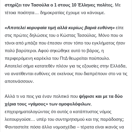
στηρίζει τον Τασούλα ο 1 στους 10 Έλληνες πολίτες
. Με
τέτοια ποιότητα… δημοκρατίας έχουμε να κάνουμε.
«Αποτελεί κορυφαία τιμή αλλά κυρίως βαριά ευθύνη»
είπε
στις πρώτες δηλώσεις του ο Κώστας Τασούλας. Μόνο που οι
τόνοι από μπάζα που έπεσαν στον τόπο του εγκλήματος ήταν
πολύ βαρύτεροι. Αφού σηκώθηκε αυτό το βάρος, η
περιφερόμενη καρέκλα του ΠτΔ θεωρείται πούπουλο.
Αποτελεί σήμα κατατεθέν πλέον για τις εξουσίες στην Ελλάδα,
να ανατίθενται ευθύνες σε εκείνους που διαπρέπουν στο να τις
αποτινάσσουν.
Αλλά τι να πεις για έναν πολιτικό που
ψήφισε και με τα δύο
χέρια τους «γάμους» των ομοφυλόφιλων
,
επιχειρηματολογώντας ότι αυτός ο κατάπτυστος νόμος
λειτουργούσε… υπέρ του συντηρητισμού και της παράδοσης;
Φανταστείτε πόσα άλλα νομοσχέδια – τέρατα είναι ικανός να