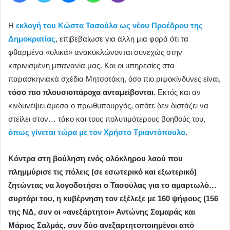
Η
εκλογή του Κώστα Τασούλα ως νέου Προέδρου της
Δημοκρατίας
, επιβεβαίωσε για άλλη μια φορά ότι τα
φθαρμένα «υλικά» ανακυκλώνονται συνεχώς στην
κιτρινισμένη μπανανία μας. Και οι υπηρεσίες στα
παρασκηνιακά σχέδια Μητσοτάκη, όσο πιο ριψοκίνδυνες είναι,
τόσο πιο πλουσιοπάροχα ανταμείβονται
. Εκτός και αν
κινδυνέψει άμεσα ο πρωθυπουργός, οπότε δεν διστάζει να
στείλει στον… τάκο και τους πολυτιμότερους βοηθούς του,
όπως γίνεται τώρα με τον Χρήστο Τριαντόπουλο
.
Κόντρα στη βούληση ενός ολόκληρου λαού που
πλημμύρισε τις πόλεις (σε εσωτερικό και εξωτερικό)
ζητώντας να λογοδοτήσει ο Τασούλας για το αμαρτωλό…
συρτάρι του, η κυβέρνηση τον εξέλεξε με 160 ψήφους (156
της ΝΔ, συν οι «ανεξάρτητοι» Αντώνης Σαμαράς και
Μάριος Σαλμάς, συν δύο ανεξαρτητοποιημένοι από