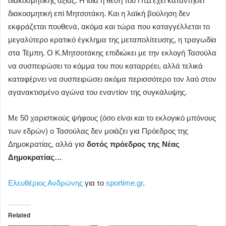
διακοσμητικής αξίας. Η ίδια η θέση του ΠτΔ έχει καταντήσει
διακοσμητική επί Μητσοτάκη. Και η λαϊκή βούληση δεν
εκφράζεται πουθενά, ακόμα και τώρα που καταγγέλλεται το
μεγαλύτερο κρατικό έγκλημα της μεταπολίτευσης, η τραγωδία
στα Τέμπη. Ο Κ.Μητσοτάκης επιδιώκει με την εκλογή Τασούλα
να συσπειρώσει το κόμμα του που καταρρέει, αλλά τελικά
καταφέρνει να συσπειρώσει ακόμα περισσότερο τον λαό στον
αγανακτισμένο αγώνα του εναντίον της συγκάλυψης.
Με 50 χαριστικούς ψήφους (όσο είναι και το εκλογικό μπόνους
των εδρών) ο Τασούλας δεν μοιάζει για Πρόεδρος της
Δημοκρατίας, αλλά για
δοτός πρόεδρος της Νέας
Δημοκρατίας…
Ελευθέριος Ανδρώνης
για το
sportime.gr
.
Related