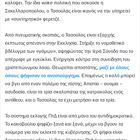
καλύψει. Την ίδια woke πολιτική που ασκούσε η
Σακελλαροπούλου, ο Τασούλας είναι ικανός να την υπηρετεί
με «συντηρητικό» φερετζέ.
Από πνευματικής σκοπιάς, ο Τασούλας είναι εξαρχής
έκπτωτος απέναντι στην Εκκλησία. Στήριξε το νομοθετικό
βδέλυγμα των «γάμων», αψηφώντας την Ιερά Σύνοδο που το
απέρριψε με εγκύκλιο. Ενήργησε κόντρα στη συνείδηση του
χριστεπώνυμου λαού. Θεωρείται αποστάτης,
μαζί με όλους
όσους ψήφισαν το ανοσιούργημα
. Επομένως τι καλό μπορεί
να βγει από έναν πολέμιο της πίστης; Απιστία – ανομία –
ασυδοσία, είναι τα τρία σκαλοπάτια της κατρακύλας ενός
αντίθεου, και ο Τασούλας τα έχει μετρήσει και τα τρία.
Το σύστημα εκλογής ΠτΔ είναι από μόνο του αντιδημοκρατικό.
Το κοινοβούλιο ψηφίζει ξανά και ξανά, μέχρι να βγουν τα
νούμερα για τον εκλεκτό της κυβέρνησης. Οι ψήφοι είναι