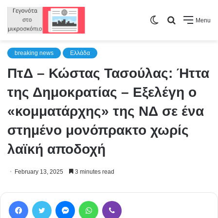
Switch
Search
Menu
skin
for
breaking news
Ελλάδα
ΠτΔ – Κώστας Τασούλας: Ήττα
της Δημοκρατίας – Εξελέγη ο
«κομματάρχης» της ΝΔ σε ένα
στημένο μονόπρακτο χωρίς
λαϊκή αποδοχή
February 13, 2025
3 minutes read
Facebook
Twitter
Messenger
WhatsApp
Viber