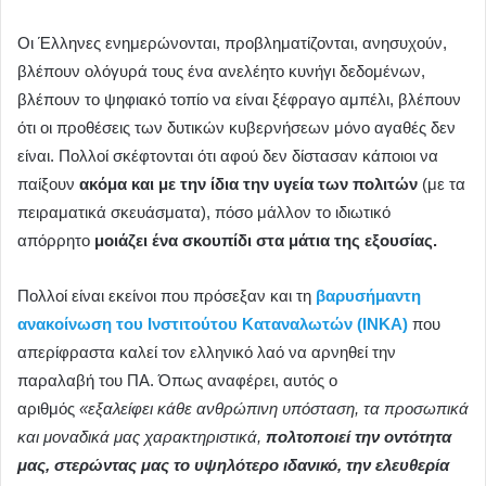
Οι Έλληνες ενημερώνονται, προβληματίζονται, ανησυχούν,
βλέπουν ολόγυρά τους ένα ανελέητο κυνήγι δεδομένων,
βλέπουν το ψηφιακό τοπίο να είναι ξέφραγο αμπέλι, βλέπουν
ότι οι προθέσεις των δυτικών κυβερνήσεων μόνο αγαθές δεν
είναι. Πολλοί σκέφτονται ότι αφού δεν δίστασαν κάποιοι να
παίξουν
ακόμα και με την ίδια την υγεία των πολιτών
(με τα
πειραματικά σκευάσματα), πόσο μάλλον το ιδιωτικό
απόρρητο
μοιάζει ένα σκουπίδι στα μάτια της εξουσίας.
Πολλοί είναι εκείνοι που πρόσεξαν και τη
βαρυσήμαντη
ανακοίνωση του Ινστιτούτου Καταναλωτών (ΙΝΚΑ)
που
απερίφραστα καλεί τον ελληνικό λαό να αρνηθεί την
παραλαβή του ΠΑ. Όπως αναφέρει, αυτός ο
αριθμός
«εξαλείφει κάθε ανθρώπινη υπόσταση, τα προσωπικά
και μοναδικά μας χαρακτηριστικά,
πολτοποιεί την οντότητα
μας, στερώντας μας το υψηλότερο ιδανικό, την ελευθερία