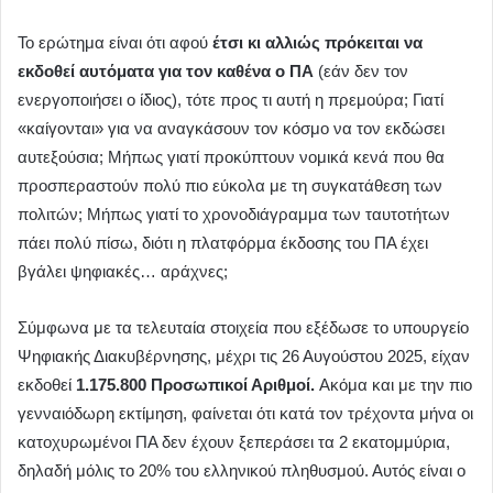
Το ερώτημα είναι ότι αφού
έτσι κι αλλιώς πρόκειται να
εκδοθεί αυτόματα για τον καθένα ο ΠΑ
(εάν δεν τον
ενεργοποιήσει ο ίδιος), τότε προς τι αυτή η πρεμούρα; Γιατί
«καίγονται» για να αναγκάσουν τον κόσμο να τον εκδώσει
αυτεξούσια; Μήπως γιατί προκύπτουν νομικά κενά που θα
προσπεραστούν πολύ πιο εύκολα με τη συγκατάθεση των
πολιτών; Μήπως γιατί το χρονοδιάγραμμα των ταυτοτήτων
πάει πολύ πίσω, διότι η πλατφόρμα έκδοσης του ΠΑ έχει
βγάλει ψηφιακές… αράχνες;
Σύμφωνα με τα τελευταία στοιχεία που εξέδωσε το υπουργείο
Ψηφιακής Διακυβέρνησης, μέχρι τις 26 Αυγούστου 2025, είχαν
εκδοθεί
1.175.800 Προσωπικοί Αριθμοί.
Ακόμα και με την πιο
γενναιόδωρη εκτίμηση, φαίνεται ότι κατά τον τρέχοντα μήνα οι
κατοχυρωμένοι ΠΑ δεν έχουν ξεπεράσει τα 2 εκατομμύρια,
δηλαδή μόλις το 20% του ελληνικού πληθυσμού. Αυτός είναι ο