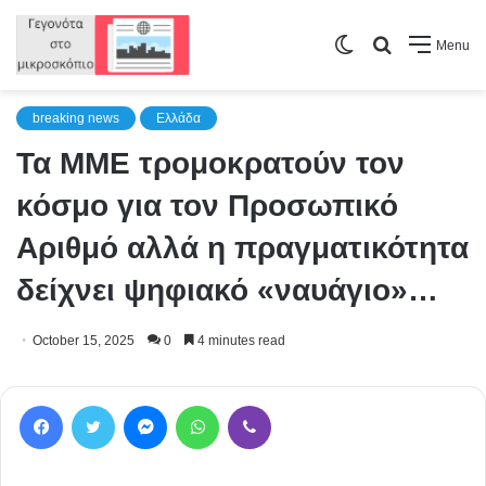
Switch
Search
Menu
skin
for
breaking news
Ελλάδα
Τα ΜΜΕ τρομοκρατούν τον
κόσμο για τον Προσωπικό
Αριθμό αλλά η πραγματικότητα
δείχνει ψηφιακό «ναυάγιο»…
October 15, 2025
0
4 minutes read
Facebook
Twitter
Messenger
WhatsApp
Viber