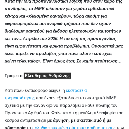
Κατά την ίδια προπαγανδιστική λογική που στον καιρό της
πανδημίας, τα ΜΜΕ μιλούσαν για γεμάτα εμβολιαστικά
κέντρα και «κλεισμένα ραντεβού», τώρα ακούμε για
«φρακαρισμένα» αστυνομικά τμήματα που δεν έχουν
διαθέσιμα ραντεβού για έκδοση ηλεκτρονικών ταυτοτήτων
ως τον…Απρίλιο του 2026. Η τακτική της προπαγάνδας
είναι εμφανέστατη και φρικτά προβλέψιμη. Ουσιαστικά μας
λένε: «τρέξε να προλάβεις γιατί πάνε όλοι κι εσύ έχεις
μείνει τελευταίος». Είναι όμως έτσι; Σε καμία περίπτωση…
Γράφει ο
Ελευθέριος Ανδρώνης
Κάτι πολύ ελπιδοφόρο δείχνει η
εκστρατεία
τρομοκράτησης
που έχουν εξαπολύσει τα συστημικά ΜΜΕ
σχετικά με την «ανάγκη» να παραλάβει ο κάθε πολίτης τον
Προσωπικό Αριθμό του. Φαίνεται ότι η μεγάλη πλειοψηφία του
κόσμου αντιμετωπίζει
με άρνηση, με σκεπτικισμό ή με
αδιαφορία
το
πολυδιαφημισμένο σύστημα αριθμοποίησης
των