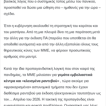
βασικός λόγος που ο συστημικός τύπος μέσω του πανικού,
προσπαθεί να δώσει μια ώθηση στο – ημιθανές για την ώρα –
σχέδιο.
Έτσι η κυβέρνηση ακολουθεί τη στρατηγική του καρότου και
του μαστίγιου. Από τη μια πλευρά δίνει τη μια παράταση μετά
την άλλη για την έκδοση ΠΑ (παρόλο που υποτίθεται ότι θα
αποδοθεί αυτόματα) και από την άλλη εξαπολύει όλους τους
θηρευτικούς κύνες των ΜΜΕ, να φέρουν προσωπικούς
αριθμούς στο μαντρί.
Κατά την ίδια προπαγανδιστική λογική που στον καιρό της
πανδημίας, τα ΜΜΕ μιλούσαν για
γεμάτα εμβολιαστικά
κέντρα και «κλεισμένα ραντεβού»
, τώρα ακούμε για
«φρακαρισμένα» αστυνομικά τμήματα που δεν έχουν
διαθέσιμα ραντεβού για έκδοση ηλεκτρονικών ταυτοτήτων ως
τον… Απρίλιο του 2026. Η τακτική της προπαγάνδας είναι
εμφανέστατη και φρικτά προβλέψιμη. Ουσιαστικά μας λένε: