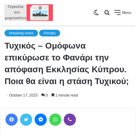
Switch
Search
Menu
skin
for
breaking news
Άποψη
Τυχικός – Ομόφωνα
επικύρωσε το Φανάρι την
απόφαση Εκκλησίας Κύπρου.
Ποια θα είναι η στάση Τυχικού;
October 17, 2025
0
1 minute read
Facebook
Twitter
Messenger
WhatsApp
Viber