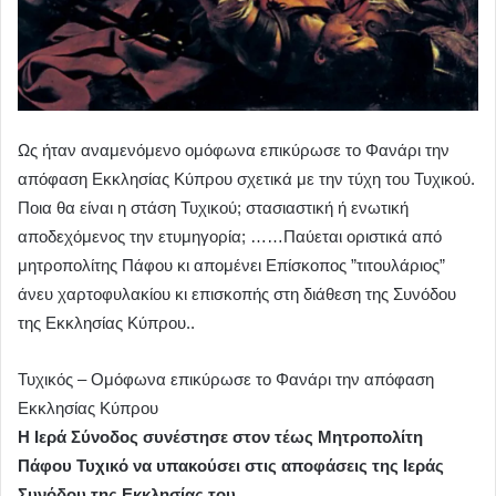
Ως ήταν αναμενόμενο ομόφωνα επικύρωσε το Φανάρι την
απόφαση Εκκλησίας Κύπρου σχετικά με την τύχη του Τυχικού.
Ποια θα είναι η στάση Τυχικού; στασιαστική ή ενωτική
αποδεχόμενος την ετυμηγορία; ……Παύεται οριστικά από
μητροπολίτης Πάφου κι απομένει Επίσκοπος ”τιτουλάριος”
άνευ χαρτοφυλακίου κι επισκοπής στη διάθεση της Συνόδου
της Εκκλησίας Κύπρου..
Τυχικός – Ομόφωνα επικύρωσε το Φανάρι την απόφαση
Εκκλησίας Κύπρου
Η Ιερά Σύνοδος συνέστησε στον τέως Μητροπολίτη
Πάφου Τυχικό να υπακούσει στις αποφάσεις της Ιεράς
Συνόδου της Εκκλησίας του