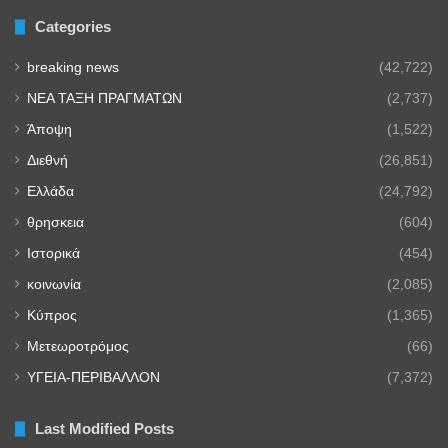
Categories
breaking news
(42,722)
NEA TAΞΗ ΠΡΑΓΜΑΤΩΝ
(2,737)
Άποψη
(1,522)
Διεθνή
(26,851)
Ελλάδα
(24,792)
θρησκεια
(604)
Ιστορικά
(454)
κοινωνία
(2,085)
Κύπρος
(1,365)
Μετεωροτρόμος
(66)
ΥΓΕΙΑ-ΠΕΡΙΒΑΛΛΟΝ
(7,372)
Last Modified Posts