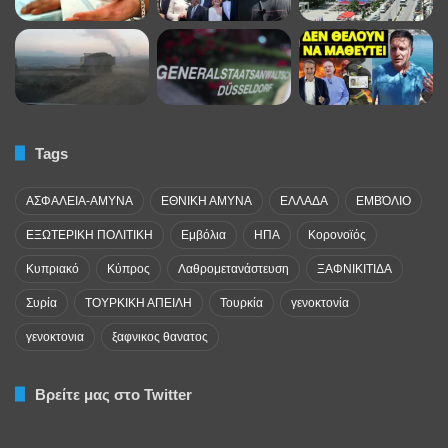
Tags
ΑΣΦΑΛΕΙΑ-ΑΜΥΝΑ
ΕΘΝΙΚΗ ΑΜΥΝΑ
ΕΛΛΑΔΑ
ΕΜΒΌΛΙΟ
ΕΞΩΤΕΡΙΚΗ ΠΟΛΙΤΙΚΗ
Εμβόλια
ΗΠΑ
Κορονοϊός
Κυπριακό
Κύπρος
Λαθρομετανάστευση
ΞΑΦΝΙΚΙΤΙΔΑ
Συρία
ΤΟΥΡΚΙΚΗ ΑΠΕΙΛΗ
Τουρκία
γενοκτονία
γενοκτονια
ξαφνικος θανατος
Βρείτε μας στο Twitter