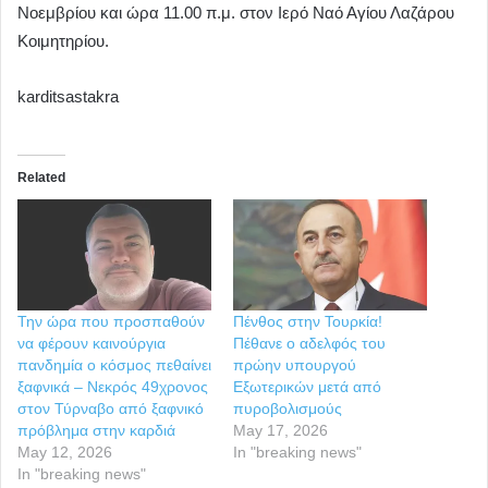
Νοεμβρίου και ώρα 11.00 π.μ. στον Ιερό Ναό Αγίου Λαζάρου
Κοιμητηρίου.
karditsastakra
Related
Την ώρα που προσπαθούν
Πένθος στην Τουρκία!
να φέρουν καινούργια
Πέθανε ο αδελφός του
πανδημία ο κόσμος πεθαίνει
πρώην υπουργού
ξαφνικά – Νεκρός 49χρονος
Εξωτερικών μετά από
στον Τύρναβο από ξαφνικό
πυροβολισμούς
πρόβλημα στην καρδιά
May 17, 2026
May 12, 2026
In "breaking news"
In "breaking news"