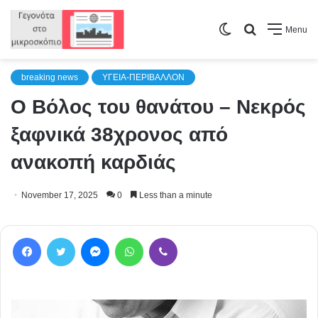
Switch
Search
Menu
skin
for
breaking news
ΥΓΕΙΑ-ΠΕΡΙΒΑΛΛΟΝ
Ο Βόλος του θανάτου – Νεκρός
ξαφνικά 38χρονος από
ανακοπή καρδιάς
November 17, 2025
0
Less than a minute
Facebook
Twitter
Messenger
WhatsApp
Viber