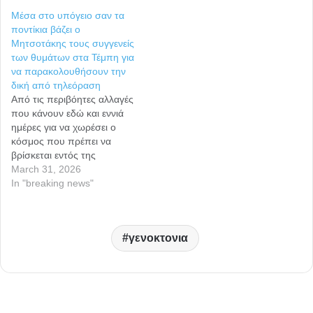
Μέσα στο υπόγειο σαν τα
ποντίκια βάζει ο
Μητσοτάκης τους συγγενείς
των θυμάτων στα Τέμπη για
να παρακολουθήσουν την
δική από τηλεόραση
Από τις περιβόητες αλλαγές
που κάνουν εδώ και εννιά
ημέρες για να χωρέσει ο
κόσμος που πρέπει να
βρίσκεται εντός της
αιθούσης, η πρωτοπορία –
March 31, 2026
πλην από το να ξηλωθούν
In "breaking news"
κάποιες γυψοσανίδες για να
ανοίξει ο χώρος – είναι να
πάνε οι συγγενείς στην
γενοκτονια
κάτω αίθουσα και να
παρακολουθήσουν τη…