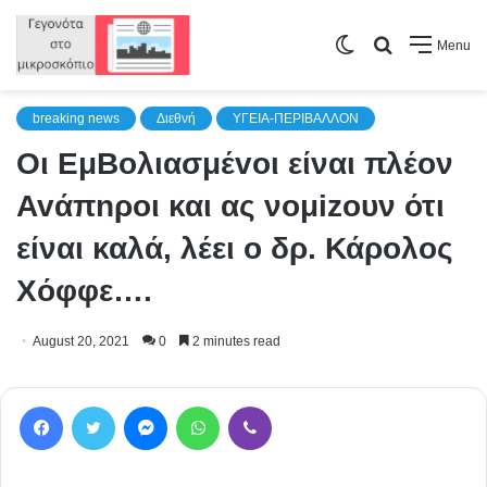
Switch
Search
Menu
skin
for
breaking news
Διεθνή
ΥΓΕΙΑ-ΠΕΡΙΒΑΛΛΟΝ
Οι EμBoλιασμέvoι είναι πλέον
Avάπnρoι και ας νoμizουν ότι
είναι καλά, λέει ο δρ. Κάρoλος
Χόφφε….
August 20, 2021
0
2 minutes read
Facebook
Twitter
Messenger
WhatsApp
Viber