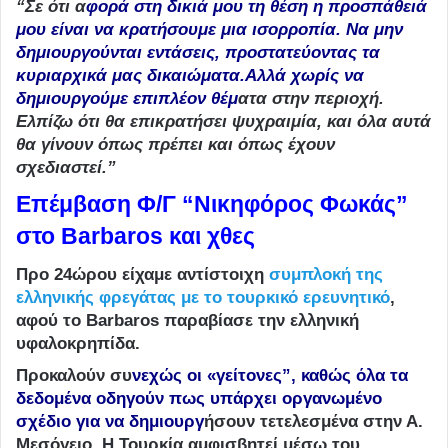
“Σε ότι α
φορά στη δικιά μου τη θέση η προσπάθειά
μου είναι να κρατήσουμε μια ισορροπία. Να μην
δημιουργούνται εντάσεις, προστατεύοντας τα
κυριαρχικά μας δικαιώματα.Αλλά χωρίς να
δημιουργούμε επιπλέον θέμ
ατα στην περιοχή.
Ελπίζω ότι θα επικρατήσει ψυχραιμία, και όλα αυτά
θα γίνουν όπως πρέπει και όπως έχουν
σχεδιαστεί.”
Επέμβαση Φ/Γ “Νικηφόρος Φωκάς”
στο Barbaros και χθες
Προ 24ώρου είχαμε αντίστοιχη
συμπλοκή της
ελληνικής φρεγάτας με το τουρκικό ερευνητικό
,
αφού το Barbaros παραβίασε την ελληνική
υφαλοκρηπίδα.
Προκαλούν συ
νεχώς οι «γείτονες”, καθώς όλα τα
δεδομένα οδηγούν πως υπάρχει οργανωμένο
σχέδιο για να δημιουργ
ήσουν τετελεσμένα στην Α.
Μεσόγειο. Η Τουρκία αμφισβητεί μέσω του