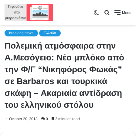
Switch
Search
Menu
skin
for
breaking news
Ελλάδα
Πολεμική ατμόσφαιρα στην
Α.Μεσόγειο: Νέο μπλόκο από
την Φ/Γ “Νικηφόρος Φωκάς”
σε Barbaros και τουρκικά
σκάφη – Ακαριαία αντίδραση
του ελληνικού στόλου
October 20, 2018
0
3 minutes read