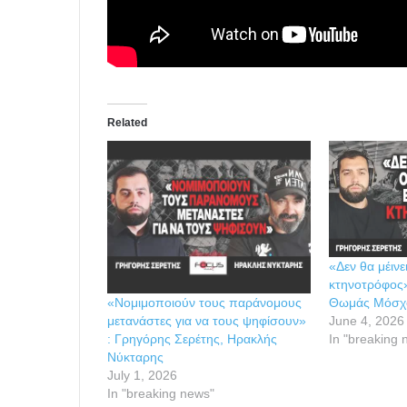
Related
«Δεν θα μέινε
κτηνοτρόφος»
Θωμάς Μόσχ
«Νομιμοποιούν τους παράνομους
June 4, 2026
μετανάστες για να τους ψηφίσουν»
In "breaking 
: Γρηγόρης Σερέτης, Ηρακλής
Νύκταρης
July 1, 2026
In "breaking news"