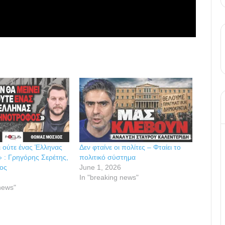
ι ούτε ένας Έλληνας
Δεν φταίνε οι πολίτες – Φταίει το
 : Γρηγόρης Σερέτης,
πολιτικό σύστημα
ος
June 1, 2026
In "breaking news"
news"