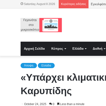
Saturday, August 8 2026
Κυριότερες ειδήσεις
Αρχική Σελίδα
Κύπρος
Ελλάδα
Διεθνή
Άποψη
Ελλάδα
«Υπάρχει κλιματικ
Καρυπίδης
October 24, 2025
0
Less than a minute