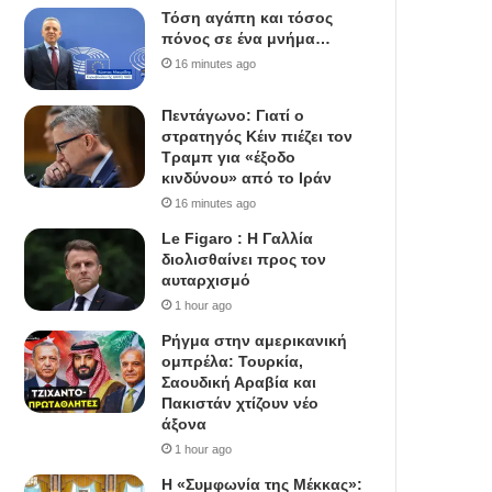
Τόση αγάπη και τόσος
πόνος σε ένα μνήμα…
16 minutes ago
Πεντάγωνο: Γιατί ο
στρατηγός Κέιν πιέζει τον
Τραμπ για «έξοδο
κινδύνου» από το Ιράν
16 minutes ago
Le Figaro : Η Γαλλία
διολισθαίνει προς τον
αυταρχισμό
1 hour ago
Ρήγμα στην αμερικανική
ομπρέλα: Τουρκία,
Σαουδική Αραβία και
Πακιστάν χτίζουν νέο
άξονα
1 hour ago
Η «Συμφωνία της Μέκκας»: