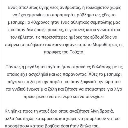
Ένας απολύτως υγιής νέος άνθρωπος, ή τουλάχιστον χωρίς
να έχει εμφανίσει το παραμικρό πρόβλημα ως χθες το
μεσημέρι, ο 40χρονος ήταν ένας αθλητικός συμπολίτης μας
που όταν δεν έπαιζε ρακέτες, οι γείτονες και οι γνωστοί του
τον έβλεπαν τις περισσότερες ημέρες της εβδομάδας να
παίρνει το ποδήλατο του και να φτάνει από το Μαραθίτη ως τις
παρυφές του Γιούχτα.
Πάντως η μεγάλη του αγάπη ήταν οι ρακέτες θαλάσσης με τις
οποίες είχε ασχοληθεί και ως παράγοντας. Χθες το μεσημέρι
πήγε να παίξει με την παρέα του όταν ξαφνικά την ώρα του
παιγνιδιού ένιωσε μια ζάλη και ζήτησε να σταματήσει για λίγο
προκειμένου να πιει νερό και να συνεχίσει.
Κινήθηκε προς τη ντουζιέρα όπου αναζήτησε λίγη δροσιά,
αλλά δυστυχώς κατέρρευσε και χωρίς να μπορέσουν να του
προσφέρουν κάποια βοήθεια όσοι ήταν δίπλα του.