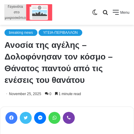
Switch
Search
Menu
skin
for
breaking news
ΥΓΕΙΑ-ΠΕΡΙΒΑΛΛΟΝ
Ανοσία της αγέλης –
Δολοφόνησαν τον κόσμο –
Θάνατος παντού από τις
ενέσεις του θανάτου
November 25, 2025
0
1 minute read
Facebook
Twitter
Messenger
WhatsApp
Viber