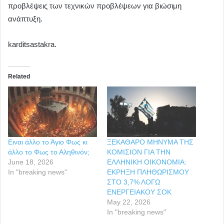
προβλέψεις των τεχνικών προβλέψεων για βιώσιμη
ανάπτυξη.
karditsastakra.
Related
Ειναι άλλο το Άγιο Φως κι
ΞΕΚΑΘΑΡΟ ΜΗΝΥΜΑ ΤΗΣ
άλλο το Φως το Αληθινόν;
ΚΟΜΙΣΙΟΝ ΓΙΑ ΤΗΝ
June 18, 2026
ΕΛΛΗΝΙΚΗ ΟΙΚΟΝΟΜΙΑ:
In "breaking news"
ΕΚΡΗΞΗ ΠΛΗΘΩΡΙΣΜΟΥ
ΣΤΟ 3,7% ΛΟΓΩ
ΕΝΕΡΓΕΙΑΚΟΥ ΣΟΚ
May 22, 2026
In "breaking news"