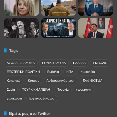
Tags
ΑΣΦΑΛΕΙΑ-ΑΜΥΝΑ
ΕΘΝΙΚΗ ΑΜΥΝΑ
ΕΛΛΑΔΑ
ΕΜΒΌΛΙΟ
ΕΞΩΤΕΡΙΚΗ ΠΟΛΙΤΙΚΗ
Εμβόλια
ΗΠΑ
Κορονοϊός
Κυπριακό
Κύπρος
Λαθρομετανάστευση
ΞΑΦΝΙΚΙΤΙΔΑ
Συρία
ΤΟΥΡΚΙΚΗ ΑΠΕΙΛΗ
Τουρκία
γενοκτονία
γενοκτονια
ξαφνικος θανατος
Βρείτε μας στο Twitter