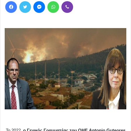
Facebook
Twitter
Messenger
WhatsApp
Viber
Το 2022,
ο Γενικός Γραμματέας του ΟΗΕ Antonio Guteρres