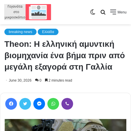
Switch
Search
Menu
skin
for
breaking news
Ελλάδα
Theon: Η ελληνική αμυντική
βιομηχανία ένα βήμα πριν από
μεγάλη εξαγορά στη Γαλλία
June 30, 2026
0
2 minutes read
Facebook
Twitter
Messenger
WhatsApp
Viber