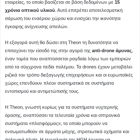
εταιρείας, το οποίο βασίζεται σε βάση δεδομένων με
15
χρόνια οπτικού υλικού
. Αυτό επιτρέπει αποτελεσματική
σάρωση του εναέριου χώρου και ενισχύει την ικανότητα
έγκαιρης ανίχνευσης απειλών.
Η εξαγορά αυτή θα δώσει στη Theon τη δυνατότητα να
επιταχύνει την είσοδό της στην αγορά της
anti-drone άμυνας
,
έναν τομέα που αναπτύσσεται ραγδαία λόγω των εμπειριών
από τα σύγχρονα πεδία πολέμου. Τα drones έχουν μεταβάλει
ριζικά τον τρόπο διεξαγωγής επιχειρήσεων και οι ευρωπαϊκές
χώρες επενδύουν πλέον συστηματικά σε συστήματα
εντοπισμού και αντιμετώπισής τους.
Η Theon, γνωστή κυρίως για τα συστήματα νυχτερινής
όρασης, αναπτύσσει τα τελευταία χρόνια και οπτρονικά
συστήματα «πλατφόρμας», τα οποία μπορούν να
ενσωματωθούν σε άρματα μάχης, στρατιωτικά οχήματα και
πολεμικά πλοία. Η τεχνολογία της HGH έρχεται να