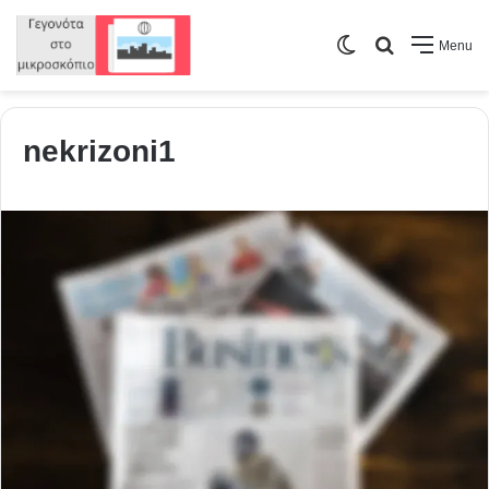
Switch
Search
Menu
skin
for
nekrizoni1