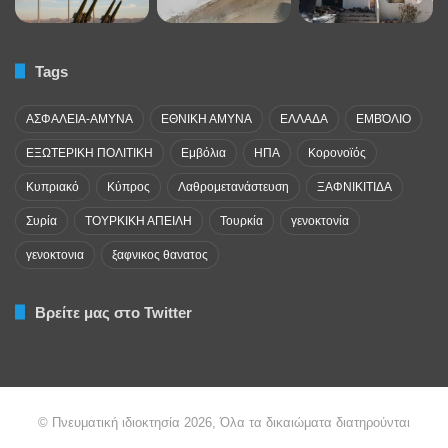
Tags
ΑΣΦΑΛΕΙΑ-ΑΜΥΝΑ
ΕΘΝΙΚΗ ΑΜΥΝΑ
ΕΛΛΑΔΑ
ΕΜΒΌΛΙΟ
ΕΞΩΤΕΡΙΚΗ ΠΟΛΙΤΙΚΗ
Εμβόλια
ΗΠΑ
Κορονοϊός
Κυπριακό
Κύπρος
Λαθρομετανάστευση
ΞΑΦΝΙΚΙΤΙΔΑ
Συρία
ΤΟΥΡΚΙΚΗ ΑΠΕΙΛΗ
Τουρκία
γενοκτονία
γενοκτονια
ξαφνικος θανατος
Βρείτε μας στο Twitter
© Πνευματική ιδιοκτησία 2026, Όλα τα δικαιώματα διατηρούνται