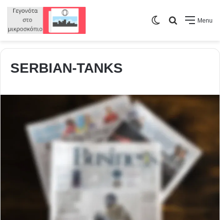
Switch
Search
Menu
skin
for
SERBIAN-TANKS