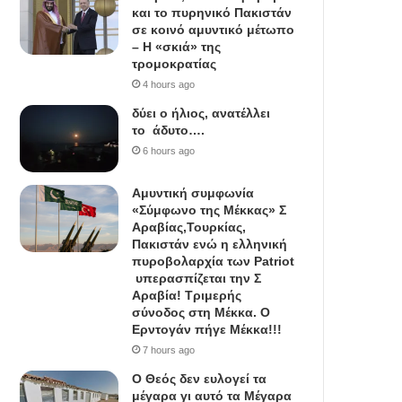
και το πυρηνικό Πακιστάν
σε κοινό αμυντικό μέτωπο
– Η «σκιά» της
τρομοκρατίας
4 hours ago
δύει ο ήλιος, ανατέλλει
το άδυτο….
6 hours ago
Αμυντική συμφωνία
«Σύμφωνο της Μέκκας» Σ
Αραβίας,Τουρκίας,
Πακιστάν ενώ η ελληνική
πυροβολαρχία των Patriot
υπερασπίζεται την Σ
Αραβία! Τριμερής
σύνοδος στη Μέκκα. Ο
Ερντογάν πήγε Μέκκα!!!
7 hours ago
Ο Θεός δεν ευλογεί τα
μέγαρα γι αυτό τα Μέγαρα