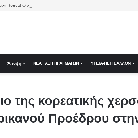
Αθήνα κοιμωμένη ξύπνα! Ο νομικός Ελλήσποντος Κρήτης Κάσου υπερέχει του π
Άποψη
NEA TAΞΗ ΠΡΑΓΜΑΤΩΝ
ΥΓΕΙΑ-ΠΕΡΙΒΑΛΛΟΝ
ιο της κορεατικής χερ
ερικανού Προέδρου στη