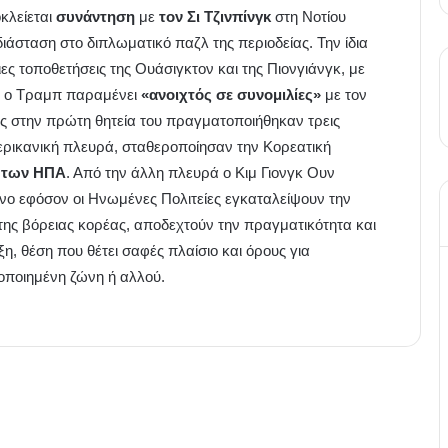
κλείεται
συνάντηση
με
τον Σι Τζινπίνγκ
στη Νοτίου
ιάσταση στο διπλωματικό παζλ της περιοδείας. Την ίδια
ς τοποθετήσεις της Ουάσιγκτον και της Πιονγιάνγκ, με
τι ο Τραμπ παραμένει
«ανοιχτός σε συνομιλίες»
με τον
ς στην πρώτη θητεία του πραγματοποιήθηκαν τρεις
μερικανική πλευρά, σταθεροποίησαν την Κορεατική
ή των ΗΠΑ
. Από την άλλη πλευρά ο Κιμ Γιονγκ Ουν
νο εφόσον οι Ηνωμένες Πολιτείες εγκαταλείψουν την
ης βόρειας κορέας, αποδεχτούν την πραγματικότητα και
η, θέση που θέτει σαφές πλαίσιο και όρους για
οποιημένη ζώνη ή αλλού.