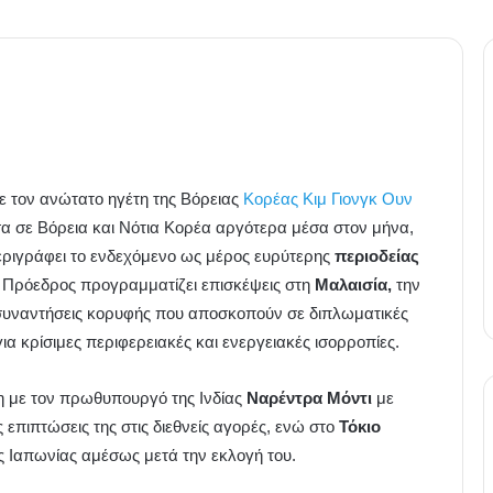
με τον ανώτατο ηγέτη της Βόρειας
Κορέας Κιμ Γιονγκ Ουν
 σε Βόρεια και Νότια Κορέα αργότερα μέσα στον μήνα,
ριγράφει το ενδεχόμενο ως μέρος ευρύτερης
περιοδείας
ς Πρόεδρος προγραμματίζει επισκέψεις στη
Μαλαισία,
την
ς συναντήσεις κορυφής που αποσκοπούν σε διπλωματικές
α κρίσιμες περιφερειακές και ενεργειακές ισορροπίες.
 με τον πρωθυπουργό της Ινδίας
Ναρέντρα Μόντι
με
 επιπτώσεις της στις διεθνείς αγορές, ενώ στο
Τόκιο
ς Ιαπωνίας αμέσως μετά την εκλογή του.