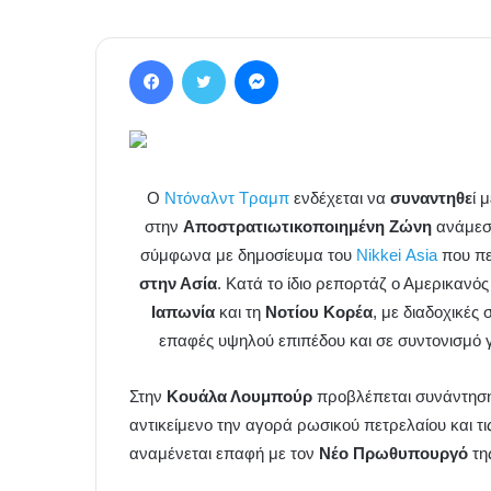
Facebook
Twitter
Messenger
Ο
Ντόναλντ Τραμπ
ενδέχεται να
συναντηθε
ί 
στην
Αποστρατιωτικοποιημένη Ζώνη
ανάμεσα
σύμφωνα με δημοσίευμα του
Νikkei Αsia
που πε
στην Ασία
. Κατά το ίδιο ρεπορτάζ ο Αμερικανό
Ιαπωνία
και τη
Νοτίου Κορέα
, με διαδοχικέ
επαφές υψηλού επιπέδου και σε συντονισμό γι
Στην
Κουάλα Λουμπούρ
προβλέπεται συνάντηση
αντικείμενο την αγορά ρωσικού πετρελαίου και τις
αναμένεται επαφή με τον
Νέο Πρωθυπουργό
τη