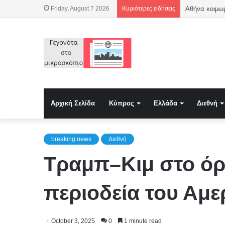
Friday, August 7 2026
Κυριότερες ειδήσεις
Αρχική Σελίδα
Κύπρος
Ελλάδα
Διεθνή
breaking news
Διεθνή
Τραμπ–Κιμ στο όρ
περιοδεία του Αμ
October 3, 2025
0
1 minute read