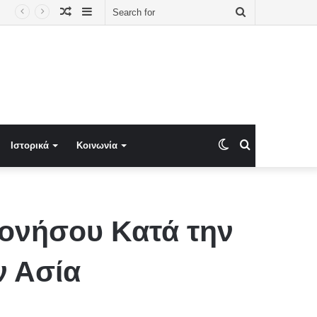
Random
Sidebar
Search
ραγματικού Ελλήσποντου
Article
for
Switch
Search
Ιστορικά
Κοινωνία
skin
for
σονήσου Κατά την
ν Ασία