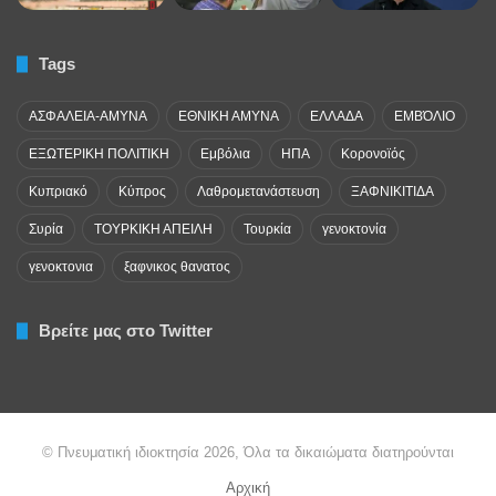
Tags
ΑΣΦΑΛΕΙΑ-ΑΜΥΝΑ
ΕΘΝΙΚΗ ΑΜΥΝΑ
ΕΛΛΑΔΑ
ΕΜΒΌΛΙΟ
ΕΞΩΤΕΡΙΚΗ ΠΟΛΙΤΙΚΗ
Εμβόλια
ΗΠΑ
Κορονοϊός
Κυπριακό
Κύπρος
Λαθρομετανάστευση
ΞΑΦΝΙΚΙΤΙΔΑ
Συρία
ΤΟΥΡΚΙΚΗ ΑΠΕΙΛΗ
Τουρκία
γενοκτονία
γενοκτονια
ξαφνικος θανατος
Βρείτε μας στο Twitter
© Πνευματική ιδιοκτησία 2026, Όλα τα δικαιώματα διατηρούνται
Αρχική