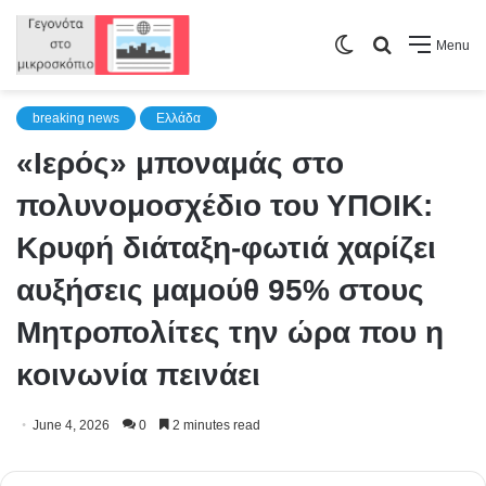
Switch
Search
Menu
skin
for
breaking news
Ελλάδα
«Ιερός» μποναμάς στο
πολυνομοσχέδιο του ΥΠΟΙΚ:
Κρυφή διάταξη-φωτιά χαρίζει
αυξήσεις μαμούθ 95% στους
Μητροπολίτες την ώρα που η
κοινωνία πεινάει
June 4, 2026
0
2 minutes read