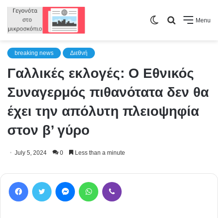
Switch
Search
Menu
skin
for
breaking news
Διεθνή
Γαλλικές εκλογές: Ο Εθνικός
Συναγερμός πιθανότατα δεν θα
έχει την απόλυτη πλειοψηφία
στον β’ γύρο
July 5, 2024
0
Less than a minute
Facebook
Twitter
Messenger
WhatsApp
Viber