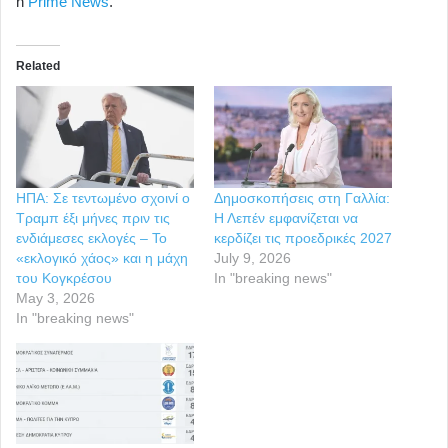
n
Prime News
.
Related
ΗΠΑ: Σε τεντωμένο σχοινί ο
Δημοσκοπήσεις στη Γαλλία:
Τραμπ έξι μήνες πριν τις
Η Λεπέν εμφανίζεται να
ενδιάμεσες εκλογές – Το
κερδίζει τις προεδρικές 2027
«εκλογικό χάος» και η μάχη
July 9, 2026
του Κογκρέσου
In "breaking news"
May 3, 2026
In "breaking news"