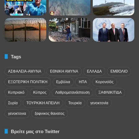
Tags
ΑΣΦΑΛΕΙΑ-ΑΜΥΝΑ
ΕΘΝΙΚΗ ΑΜΥΝΑ
ΕΛΛΑΔΑ
ΕΜΒΌΛΙΟ
ΕΞΩΤΕΡΙΚΗ ΠΟΛΙΤΙΚΗ
Εμβόλια
ΗΠΑ
Κορονοϊός
Κυπριακό
Κύπρος
Λαθρομετανάστευση
ΞΑΦΝΙΚΙΤΙΔΑ
Συρία
ΤΟΥΡΚΙΚΗ ΑΠΕΙΛΗ
Τουρκία
γενοκτονία
γενοκτονια
ξαφνικος θανατος
Βρείτε μας στο Twitter