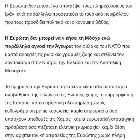
Η Ευρώπη δεν μπορεί να αποτρέψει τους πληρεξούσιους του
Ιράν, ενώ παράλληλα προστατεύει το τουρκικό περιβάλλον
που τους προσδίδει πολιτικό και οικονομικό βάθος.
Η Ευρώπη δεν μπορεί να νικήσει τη Μόσχα ενώ
παράλληλα αγνοεί την Άγκυρα:
τον φύλακα του ΝΑΤΟ που
κρατά ανοιχτές τις ρωσικές γραμμές ζωής και στέλνει τον
λογαριασμό στην Κύπρο, την Ελλάδα και την Ανατολική
Μεσόγειο.
Το τίμημα για την Ευρώπη πρέπει να είναι αδιαίρετο: καμία
αναβάθμιση της Τελωνειακής Ένωσης χωρίς τη συμμόρφωση
της Κύπρου· καμία αμυντική ολοκλήρωση χωρίς
ευθυγράμμιση με τις κυρώσεις· καμία ατιμωρησία όσο
υπάρχουν υποδομές της Χαμάς· καμία ευρωπαϊκή στρατηγική
πρόσβαση όσο πιέζεται η ελληνική κυριαρχία· καμία θέση
στην αρχιτεκτονική ασφαλείας της Ευρώπης χωρίς πλήρη