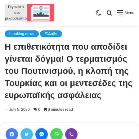
Switch
Search
Menu
skin
for
breaking news
Ελλάδα
Η επιθετικότητα που αποδίδει
γίνεται δόγμα! Ο τερματισμός
του Πουτινισμού, η κλοπή της
Τουρκίας και οι μεντεσέδες της
ευρωπαϊκής ασφάλειας
July 5, 2026
0
6 minutes read
Facebook
Twitter
Messenger
WhatsApp
Viber