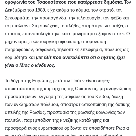
ομοφωνία του Τσαουσέσκου που κατέρρευσε δημόσια.
Τον
Δεκέμβριο του 1989, είχε ακόμα το κόμμα, τον στρατό, την
Σεκουριτάτε, την προπαγάνδα, την τελετουργία, τον φόβο και
το μπαλκόνι. Στη συνέχεια, το πλήθος σταμάτησε να παίζει, ο
στρατός επανυπολογίστηκε και η μονιμότητα εξαφανίστηκε. Ο
μηχανισμός: τελετουργική αφοσίωση, απομόνωση
πληροφοριών, ασφάλεια, τηλεοπτική επευφημία, πόλεμος ως
νομιμότητα και
μια ελίτ που ανακαλύπτει ότι ο ηγέτης έχει
γίνει ο ίδιος ο κίνδυνος.
Το δόγμα της Ευρώπης μετά τον Πούτιν είναι σαφές:
αποκατάσταση της κυριαρχίας της Ουκρανίας, μη αναγνώριση
προσαρτήσεων, εγγύηση της ασφάλειας του Κιέβου, δίωξη
των εγκλημάτων πολέμου, αποστρατιωτικοποίηση της δυτικής
απειλής της Ρωσίας, προστασία της ρωσικής κοινωνίας των
πολιτών, παρεμπόδιση της κινεζικής κατάληψης και
προσφορά ενός ευρωπαϊκού ορίζοντα σε οποιαδήποτε Ρωσία
εγκαταλείψει την αυτοκρατορία: όχι κατακτητή, εκβιαστή ή