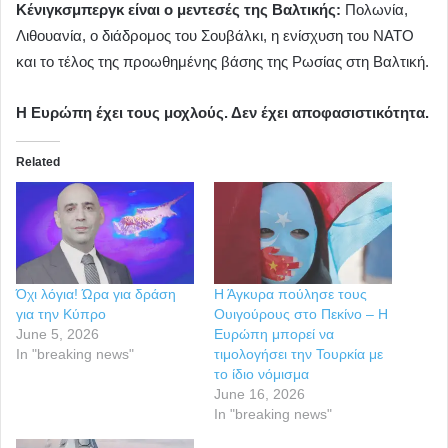
Κένιγκσμπεργκ είναι ο μεντεσές της Βαλτικής:
Πολωνία,
Λιθουανία, ο διάδρομος του Σουβάλκι, η ενίσχυση του ΝΑΤΟ
και το τέλος της προωθημένης βάσης της Ρωσίας στη Βαλτική.
Η Ευρώπη έχει τους μοχλούς. Δεν έχει αποφασιστικότητα.
Related
Όχι λόγια! Ώρα για δράση
Η Άγκυρα πούλησε τους
για την Κύπρο
Ουιγούρους στο Πεκίνο – Η
June 5, 2026
Ευρώπη μπορεί να
In "breaking news"
τιμολογήσει την Τουρκία με
το ίδιο νόμισμα
June 16, 2026
In "breaking news"