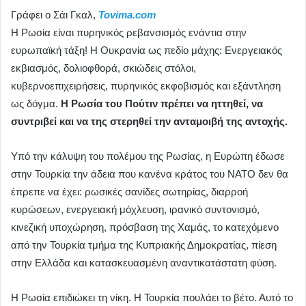
Γράφει ο Σάι Γκαλ,
Tovima.com
Η Ρωσία είναι πυρηνικός ρεβανσισμός ενάντια στην
ευρωπαϊκή τάξη! H Ουκρανία ως πεδίο μάχης: Ενεργειακός
εκβιασμός, δολιοφθορά, σκιώδεις στόλοι,
κυβερνοεπιχειρήσεις, πυρηνικός εκφοβισμός και εξάντληση
ως δόγμα.
Η Ρωσία του Πούτιν πρέπει να ηττηθεί, να
συντριβεί και να της στερηθεί την ανταμοιβή της αντοχής.
Υπό την κάλυψη του πολέμου της Ρωσίας, η Ευρώπη έδωσε
στην Τουρκία την άδεια που κανένα κράτος
του ΝΑΤΟ
δεν θα
έπρεπε να έχει: ρωσικές σανίδες σωτηρίας, διαρροή
κυρώσεων, ενεργειακή μόχλευση, ιρανικό συντονισμό,
κινεζική υποχώρηση, πρόσβαση της Χαμάς, το κατεχόμενο
από την Τουρκία τμήμα της Κυπριακής Δημοκρατίας, πίεση
στην Ελλάδα και κατασκευασμένη αναντικατάστατη φύση.
Η Ρωσία επιδιώκει τη νίκη.
Η Τουρκία
πουλάει το βέτο. Αυτό το