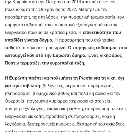
την Κριμαία από την Ουκρανία το 2014 και επέκτεινε τον
πόλεμο κατά της Ουκρανίας το 2022. Μετέτρεψε την
προσάρτηση, τις απελάσεις, την πυραυλική τρομοκρατία, τον
πυρηνικό εκβιασμό, τον επισιτιστικό εξαναγκασμό και τον
ενεργειακό πόλεμο σε κρατικά μέσα.
Η επιθετικότητα που
αποδίδει γίνεται δόγμα.
Η προσάρτηση που σκληραίνει
καθιστά τα σύνορα προσωρινά.
Ο πυρηνικός εκβιασμός που
λειτουργεί καθιστά την Ευρώπη όμηρο. Ένας νικηφόρος
Πούτιν τερματίζει την ευρωπαϊκή τάξη.
Η Ευρώπη πρέπει να πολεμήσει τη Ρωσία για τη νίκη, όχι
για την επιβίωση:
βεληνεκές, αεράμυνα, πυρομαχικά,
πληροφορίες, βιομηχανικό βάθος και πολιτική άδεια για την
Ουκρανία· παγωμένα κυρίαρχα περιουσιακά στοιχεία,
άρνηση τεχνολογίας, οικονομική έκθεση, απομόνωση των ελίτ,
ενεργειακή διακοπή, πρόσβαση σε πληροφορίες, νομική
λογοδοσία, δευτερογενείς κυρώσεις, διαταραχή του σκιώδους
στόλου και διαρκής στρατιωτική υποστήριξη. Αυτά δεν