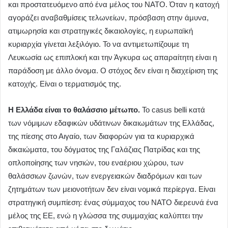
και προστατευόμενο από ένα μέλος του ΝΑΤΟ. Όταν η κατοχή
αγοράζει αναβαθμίσεις τελωνείων, πρόσβαση στην άμυνα,
ατιμωρησία και στρατηγικές δικαιολογίες, η ευρωπαϊκή
κυριαρχία γίνεται λεξιλόγιο. Το να αντιμετωπίζουμε τη
Λευκωσία ως επιπλοκή και την Άγκυρα ως απαραίτητη είναι η
παράδοση με άλλο όνομα. Ο στόχος δεν είναι η διαχείριση της
κατοχής. Είναι ο τερματισμός της.
Η Ελλάδα είναι το θαλάσσιο μέτωπο.
Το casus belli κατά
των νόμιμων εδαφικών υδάτινων δικαιωμάτων της Ελλάδας,
της πίεσης στο Αιγαίο, των διαφορών για τα κυριαρχικά
δικαιώματα, του δόγματος της Γαλάζιας Πατρίδας και της
οπλοποίησης των νησιών, του εναέριου χώρου, των
θαλάσσιων ζωνών, των ενεργειακών διαδρόμων και των
ζητημάτων των μειονοτήτων δεν είναι νομικά περίεργα. Είναι
στρατηγική συμπίεση: ένας σύμμαχος του ΝΑΤΟ διερευνά ένα
μέλος της ΕΕ, ενώ η γλώσσα της συμμαχίας καλύπτει την