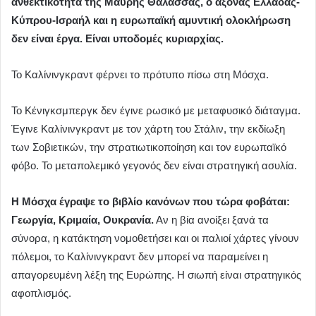
ανθεκτικότητα της Μαύρης Θάλασσας, ο άξονας Ελλάδας-
Κύπρου-Ισραήλ και η ευρωπαϊκή αμυντική ολοκλήρωση
δεν είναι έργα. Είναι υποδομές κυριαρχίας.
Το Καλίνινγκραντ φέρνει το πρότυπο πίσω στη Μόσχα.
Το Κένιγκσμπεργκ δεν έγινε ρωσικό με μεταφυσικό διάταγμα.
Έγινε Καλίνινγκραντ με τον χάρτη του Στάλιν, την εκδίωξη
των Σοβιετικών, την στρατιωτικοποίηση και τον ευρωπαϊκό
φόβο. Το μεταπολεμικό γεγονός δεν είναι στρατηγική ασυλία.
Η Μόσχα έγραψε το βιβλίο κανόνων που τώρα φοβάται:
Γεωργία, Κριμαία, Ουκρανία.
Αν η βία ανοίξει ξανά τα
σύνορα, η κατάκτηση νομοθετήσει και οι παλιοί χάρτες γίνουν
πόλεμοι, το Καλίνινγκραντ δεν μπορεί να παραμείνει η
απαγορευμένη λέξη της Ευρώπης. Η σιωπή είναι στρατηγικός
αφοπλισμός.